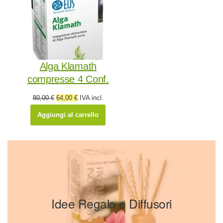
Alga Klamath
compresse 4 Conf.
Il
Il
80,00
€
64,00
€
IVA incl.
prezzo
prezzo
Aggiungi al carrello
originale
attuale
era:
è:
80,00 €.
64,00 €.
Idee Regalo e Diffusori