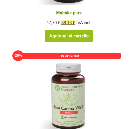
Maitake plus
Il
Il
47,70
€
38,16
€
IVA incl.
prezzo
prezzo
Aggiungi al carrello
originale
attuale
era:
è:
47,70 €.
38,16 €.
-20%
IN OFFERTA!