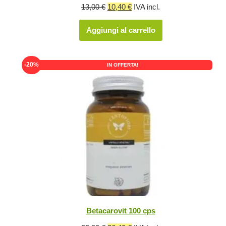
Il
Il
13,00
€
10,40
€
IVA incl.
prezzo
prezzo
Aggiungi al carrello
originale
attuale
era:
è:
13,00 €.
10,40 €.
-20%
IN OFFERTA!
Betacarovit 100 cps