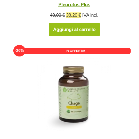
Pleurotus Plus
Il
Il
49,00
€
39,20
€
IVA incl.
prezzo
prezzo
Aggiungi al carrello
originale
attuale
era:
è:
49,00 €.
39,20 €.
-20%
IN OFFERTA!