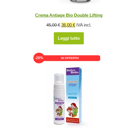
Crema Antiage Bio Double Lifting
Il
Il
45,00
€
36,00
€
IVA incl.
prezzo
prezzo
Leggi tutto
originale
attuale
era:
è:
45,00 €.
36,00 €.
-20%
IN OFFERTA!