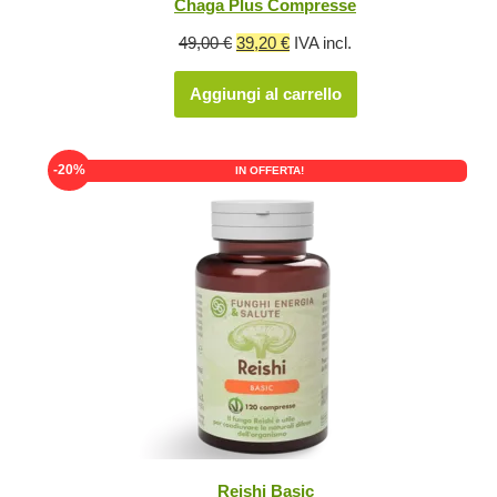
Chaga Plus Compresse
Il
Il
49,00
€
39,20
€
IVA incl.
prezzo
prezzo
Aggiungi al carrello
originale
attuale
era:
è:
49,00 €.
39,20 €.
-20%
IN OFFERTA!
Reishi Basic