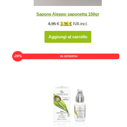
Sapone Aleppo saponetta 150gr
Il
Il
4,95
€
3,96
€
IVA incl.
prezzo
prezzo
Aggiungi al carrello
originale
attuale
era:
è:
4,95 €.
3,96 €.
-20%
IN OFFERTA!