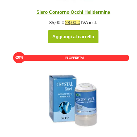
Siero Contorno Occhi Helidermina
Il
Il
35,00
€
28,00
€
IVA incl.
prezzo
prezzo
Aggiungi al carrello
originale
attuale
era:
è:
35,00 €.
28,00 €.
-20%
IN OFFERTA!