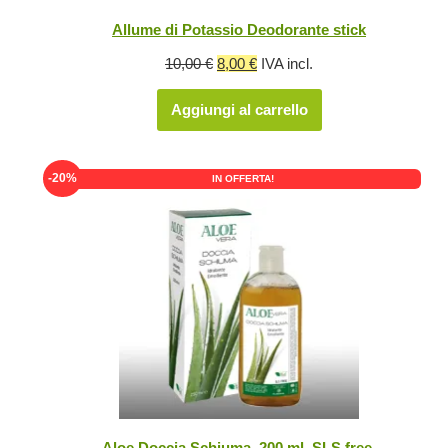
Allume di Potassio Deodorante stick
Il
Il
10,00
€
8,00
€
IVA incl.
prezzo
prezzo
Aggiungi al carrello
originale
attuale
era:
è:
10,00 €.
8,00 €.
-20%
IN OFFERTA!
Aloe Doccia Schiuma, 200 ml, SLS free.