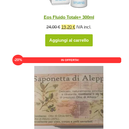
Eos Fluido Totale+ 300ml
Il
Il
24,00
€
19,20
€
IVA incl.
prezzo
prezzo
Aggiungi al carrello
originale
attuale
era:
è:
24,00 €.
19,20 €.
-20%
IN OFFERTA!