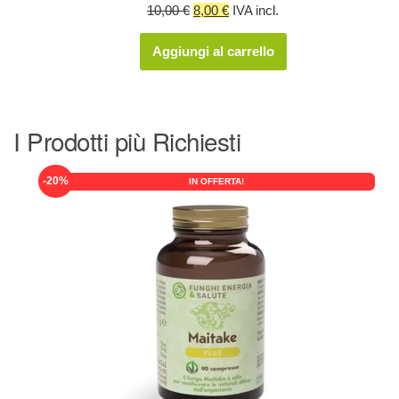
Il
Il
10,00
€
8,00
€
IVA incl.
prezzo
prezzo
Aggiungi al carrello
originale
attuale
era:
è:
10,00 €.
8,00 €.
I Prodotti più Richiesti
-20%
IN OFFERTA!