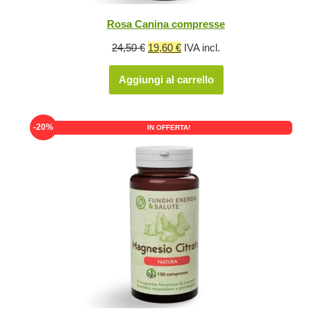
Rosa Canina compresse
Il
Il
24,50
€
19,60
€
IVA incl.
prezzo
prezzo
Aggiungi al carrello
originale
attuale
era:
è:
24,50 €.
19,60 €.
-20%
IN OFFERTA!