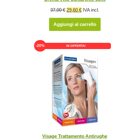
Il
Il
37,00
€
29,60
€
IVA incl.
prezzo
prezzo
Aggiungi al carrello
originale
attuale
era:
è:
37,00 €.
29,60 €.
-20%
IN OFFERTA!
Visage Trattamento Antirughe