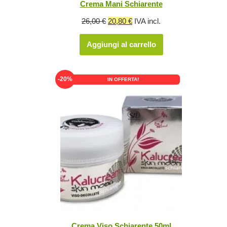
Crema Mani Schiarente
Il
Il
26,00
€
20,80
€
IVA incl.
prezzo
prezzo
Aggiungi al carrello
originale
attuale
era:
è:
26,00 €.
20,80 €.
-20%
IN OFFERTA!
Crema Viso Schiarente 50ml