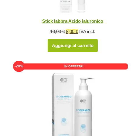
Stick labbra Acido ialuronico
Il
Il
10,00
€
8,00
€
IVA incl.
prezzo
prezzo
Aggiungi al carrello
originale
attuale
era:
è:
10,00 €.
8,00 €.
-20%
IN OFFERTA!