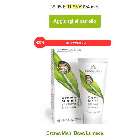
Il
Il
39,95
€
31,96
€
IVA incl.
prezzo
prezzo
Aggiungi al carrello
originale
attuale
era:
è:
39,95 €.
31,96 €.
-20%
IN OFFERTA!
Crema Mani Bava Lumaca