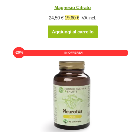
Magnesio Citrato
Il
Il
24,50
€
19,60
€
IVA incl.
prezzo
prezzo
Aggiungi al carrello
originale
attuale
era:
è:
24,50 €.
19,60 €.
-20%
IN OFFERTA!