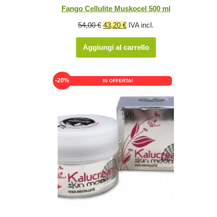
Fango Cellulite Muskocel 500 ml
Il
Il
54,00
€
43,20
€
IVA incl.
prezzo
prezzo
Aggiungi al carrello
originale
attuale
era:
è:
54,00 €.
43,20 €.
-20%
IN OFFERTA!