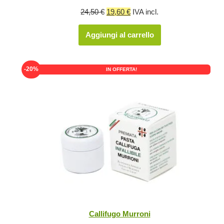
Il
Il
24,50
€
19,60
€
IVA incl.
prezzo
prezzo
Aggiungi al carrello
originale
attuale
era:
è:
24,50 €.
19,60 €.
-20%
IN OFFERTA!
Callifugo Murroni