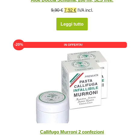
Il
Il
9,90
€
7,92
€
IVA incl.
prezzo
prezzo
Leggi tutto
originale
attuale
era:
è:
9,90 €.
7,92 €.
-20%
IN OFFERTA!
Callifugo Murroni 2 confezioni