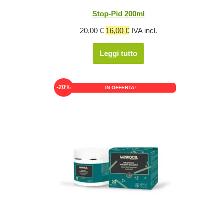
Stop-Pid 200ml
Il
Il
20,00
€
16,00
€
IVA incl.
prezzo
prezzo
Leggi tutto
originale
attuale
era:
è:
20,00 €.
16,00 €.
-20%
IN OFFERTA!