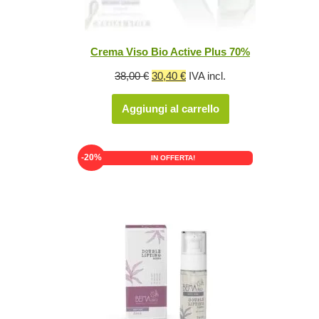
Crema Viso Bio Active Plus 70%
Il
Il
38,00
€
30,40
€
IVA incl.
prezzo
prezzo
Aggiungi al carrello
originale
attuale
era:
è:
38,00 €.
30,40 €.
-20%
IN OFFERTA!