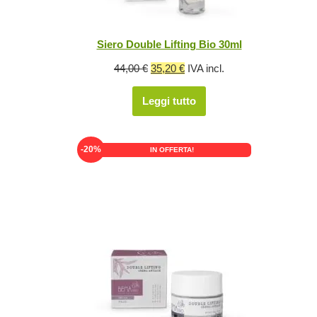
Siero Double Lifting Bio 30ml
Il
Il
44,00
€
35,20
€
IVA incl.
prezzo
prezzo
Leggi tutto
originale
attuale
era:
è:
44,00 €.
35,20 €.
-20%
IN OFFERTA!