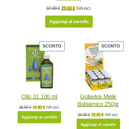
Il
Il
37,00
€
29,60
€
IVA incl.
prezzo
prezzo
Aggiungi al carrello
originale
attuale
era:
è:
37,00 €.
29,60 €.
PRODOTTO
PR
SCONTO
SCONTO
IN
IN
OFFERTA
OFF
Olio 31 100 ml
Golaviva Miele
Balsamico 250gr
Il
Il
18,50
€
14,80
€
IVA incl.
prezzo
prezzo
Il
Il
25,00
€
20,00
€
IVA incl.
Aggiungi al carrello
originale
attuale
prezzo
prezzo
Aggiungi al carrello