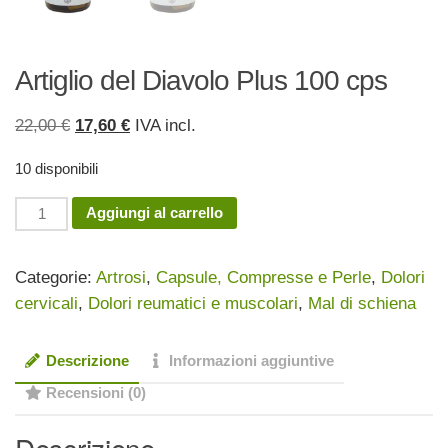
Artiglio del Diavolo Plus 100 cps
Il
Il
22,00
€
17,60
€
IVA incl.
prezzo
prezzo
10 disponibili
originale
attuale
era:
è:
Artiglio
Aggiungi al carrello
22,00 €.
17,60 €.
del
Diavolo
Categorie:
Artrosi
,
Capsule, Compresse e Perle
,
Dolori
Plus
cervicali
,
Dolori reumatici e muscolari
,
Mal di schiena
100
cps
Descrizione
Informazioni aggiuntive
quantità
Recensioni (0)