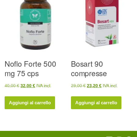
Noflo Forte 500
Bosart 90
mg 75 cps
compresse
Il
Il
Il
Il
40,00
€
32,00
€
IVA incl.
29,00
€
23,20
€
IVA incl.
prezzo
prezzo
prezzo
prezzo
originale
attuale
originale
attuale
Aggiungi al carrello
Aggiungi al carrello
era:
è:
era:
è:
40,00 €.
32,00 €.
29,00 €.
23,20 €.