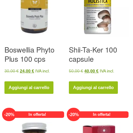
Boswellia Phyto
Shii-Ta-Ker 100
Plus 100 cps
capsule
Il
Il
Il
Il
30,00
€
24,00
€
IVA incl.
50,00
€
40,00
€
IVA incl.
prezzo
prezzo
prezzo
prezzo
originale
attuale
originale
attuale
Aggiungi al carrello
Aggiungi al carrello
era:
è:
era:
è:
30,00 €.
24,00 €.
50,00 €.
40,00 €.
-
20
%
-
20
%
In offerta!
In offerta!