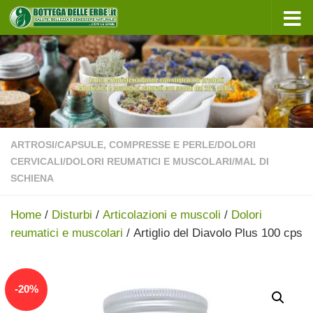
Sotto il contenuto
ARTROSI
/
CAPSULE, COMPRESSE E PERLE
/
DOLORI
CERVICALI
/
DOLORI REUMATICI E MUSCOLARI
/
MAL DI
SCHIENA
Home
/
Disturbi
/
Articolazioni e muscoli
/
Dolori
reumatici e muscolari
/ Artiglio del Diavolo Plus 100 cps
In offerta!
-
20
%