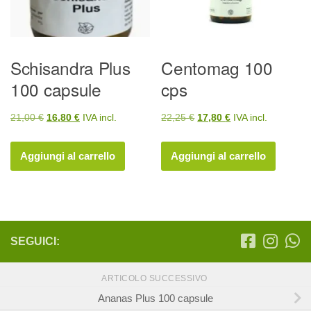
Schisandra Plus
Centomag 100
100 capsule
cps
Il
Il
Il
Il
21,00
€
16,80
€
IVA incl.
22,25
€
17,80
€
IVA incl.
prezzo
prezzo
prezzo
prezzo
originale
attuale
originale
attuale
Aggiungi al carrello
Aggiungi al carrello
era:
è:
era:
è:
21,00 €.
16,80 €.
22,25 €.
17,80 €.
SEGUICI:
ARTICOLO SUCCESSIVO
Ananas Plus 100 capsule