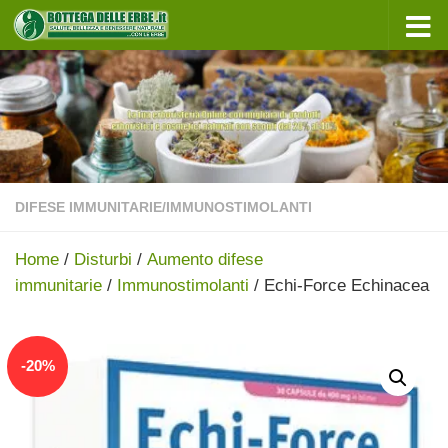
Sotto il contenuto
DIFESE IMMUNITARIE
/
IMMUNOSTIMOLANTI
Home
/
Disturbi
/
Aumento difese
immunitarie
/
Immunostimolanti
/ Echi-Force Echinacea
In offerta!
-
20
%