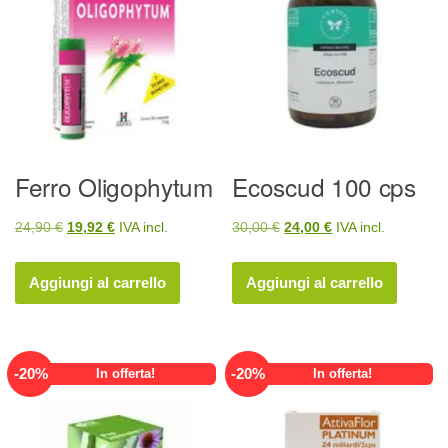
Ferro Oligophytum
Ecoscud 100 cps
Il
Il
Il
Il
24,90
€
19,92
€
IVA incl.
30,00
€
24,00
€
IVA incl.
prezzo
prezzo
prezzo
prezzo
originale
attuale
originale
attuale
Aggiungi al carrello
Aggiungi al carrello
era:
è:
era:
è:
24,90 €.
19,92 €.
30,00 €.
24,00 €.
-
20
%
-
20
%
In offerta!
In offerta!