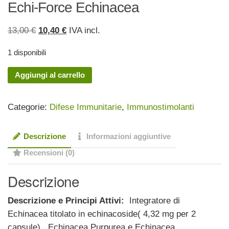
Echi-Force Echinacea
Il
Il
13,00
€
10,40
€
IVA incl.
prezzo
prezzo
1 disponibili
originale
attuale
era:
è:
Echi-
Aggiungi al carrello
13,00 €.
10,40 €.
Force
Echinacea
Categorie:
Difese Immunitarie
,
Immunostimolanti
quantità
Descrizione
Informazioni aggiuntive
Recensioni (0)
Descrizione
Descrizione e Principi Attivi:
Integratore di
Echinacea titolato in echinacoside( 4,32 mg per 2
capsule) , Echinacea Purpurea e Echinacea