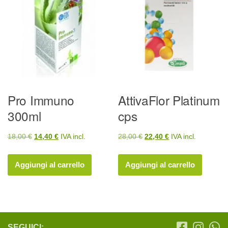
Pro Immuno
AttivaFlor Platinum
300ml
cps
Il
Il
Il
Il
18,00
€
14,40
€
IVA incl.
28,00
€
22,40
€
IVA incl.
prezzo
prezzo
prezzo
prezzo
originale
attuale
originale
attuale
Aggiungi al carrello
Aggiungi al carrello
era:
è:
era:
è:
18,00 €.
14,40 €.
28,00 €.
22,40 €.
SEGUICI: