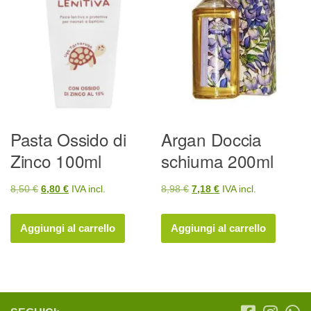
Pasta Ossido di
Argan Doccia
Zinco 100ml
schiuma 200ml
Il
Il
Il
Il
8,50
€
6,80
€
IVA incl.
8,98
€
7,18
€
IVA incl.
prezzo
prezzo
prezzo
prezzo
originale
attuale
originale
attuale
Aggiungi al carrello
Aggiungi al carrello
era:
è:
era:
è:
8,50 €.
6,80 €.
8,98 €.
7,18 €.