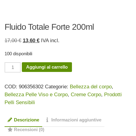
Fluido Totale Forte 200ml
Il
Il
17,00
€
13,60
€
IVA incl.
prezzo
prezzo
100 disponibili
originale
attuale
era:
è:
Fluido
Aggiungi al carrello
17,00 €.
13,60 €.
Totale
Forte
COD:
906356302
Categorie:
Bellezza del corpo
,
200ml
Bellezza Pelle Viso e Corpo
,
Creme Corpo
,
Prodotti
quantità
Pelli Sensibili
Descrizione
Informazioni aggiuntive
Recensioni (0)