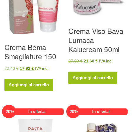
Crema Viso Bava
Lumaca
Crema Bema
Kalucream 50ml
Smagliature 150
Il
Il
27,00
€
21,60
€
IVA incl.
Il
Il
22,40
€
17,92
€
IVA incl.
prezzo
prezzo
prezzo
prezzo
originale
attuale
Aggiungi al carrello
originale
attuale
era:
è:
Aggiungi al carrello
era:
è:
27,00 €.
21,60 €.
22,40 €.
17,92 €.
-
20
%
-
20
%
In offerta!
In offerta!