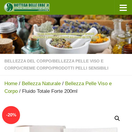
Sotto il contenuto
BELLEZZA DEL CORPO
/
BELLEZZA PELLE VISO E
CORPO
/
CREME CORPO
/
PRODOTTI PELLI SENSIBILI
Home
/
Bellezza Naturale
/
Bellezza Pelle Viso e
Corpo
/ Fluido Totale Forte 200ml
In offerta!
-
20
%