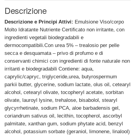
Descrizione
Descrizione e Principi Attivi:
Emulsione Viso/corpo
Molto Idratante Nutriente Certificato non irritante, con
ingredienti vegetali biodegradabili e
dermocompatibili.Con urea 5% – trealosio per pelle
secca e desquamata – privo di profumo e di
conservanti chimici con ingredienti di fonte naturale non
irritanti e biodegradabili Contiene: aqua,
caprylic/capryc, triglyceride,urea, butyrospermum
parkii butter, glycerine, sodium lactate, olus oil, cetearyl
alcohol, cetearyl olivate, tocopheryl acetate, sorbitan
olivate, lauroyl lysine, trehalose, bisabolol, stearyl
glycyrrhetinate, sodium PCA, aloe barbadensis gel,
coriandrum sativus oil, lecithin, tocopherol, ascorbyl
palmitate, xanthan gum, sodium phytate acid, benzyl
alcohol, potassium sorbate (geraniol, limonene, linalool)