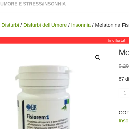
, UMORE E STRESS
/
INSONNIA
/
Disturbi
/
Disturbi dell'Umore
/
Insonnia
/ Melatonina Fi
In offerta!
Me
9,2
87 di
Mela
Fisi
da
CO
1mg
Inso
quan