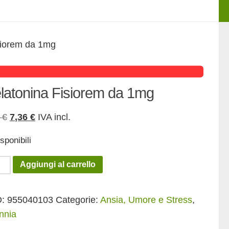
siorem da 1mg
latonina Fisiorem da 1mg
Il
Il
0
€
7,36
€
IVA incl.
prezzo
prezzo
sponibili
originale
attuale
era:
è:
tonina
Aggiungi al carrello
9,20 €.
7,36 €.
orem
D:
955040103
Categorie:
Ansia, Umore e Stress
,
nnia
tità