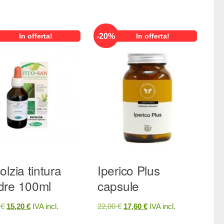
-
20
%
In offerta!
In offerta!
olzia tintura
Iperico Plus
re 100ml
capsule
Il
Il
Il
Il
0
€
15,20
€
IVA incl.
22,00
€
17,60
€
IVA incl.
prezzo
prezzo
prezzo
prezzo