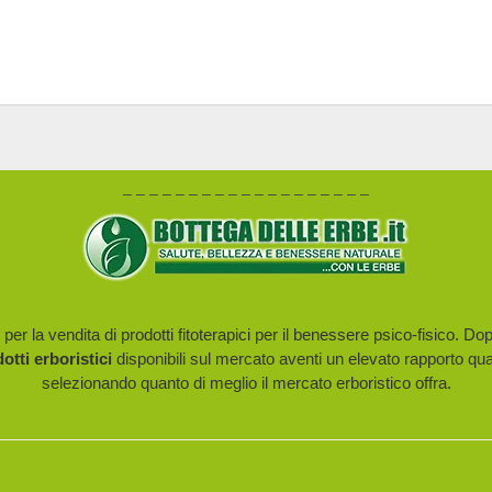
– – – – – – – – – – – – – – – – – – –
er la vendita di prodotti fitoterapici per il benessere psico-fisico. Do
dotti erboristici
disponibili sul mercato aventi un elevato rapporto qua
selezionando quanto di meglio il mercato erboristico offra.