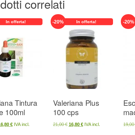
dotti correlati
-
20
%
-
20
%
In offerta!
In offerta!
iana Tintura
Valeriana Plus
Esc
e 100ml
100 cps
mad
Il
Il
Il
16,80
€
IVA incl.
21,00
€
16,80
€
IVA incl.
19,0
prezzo
prezzo
prezzo
prezzo