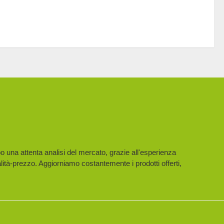
po una attenta analisi del mercato, grazie all'esperienza
lità-prezzo. Aggiorniamo costantemente i prodotti offerti,