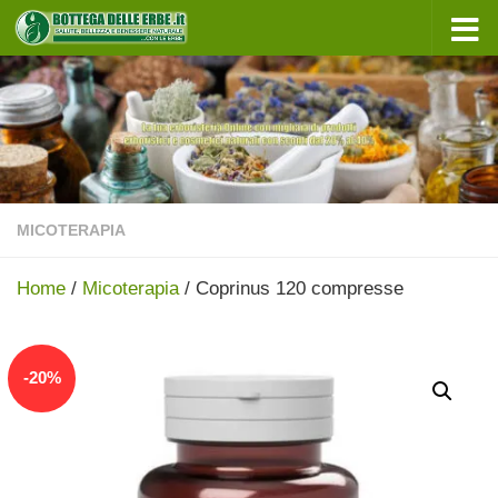
Sotto il contenuto
MICOTERAPIA
Home
/
Micoterapia
/ Coprinus 120 compresse
In offerta!
-
20
%