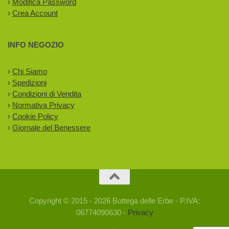
›
Modifica Password
›
Crea Account
INFO NEGOZIO
›
Chi Siamo
›
Spedizioni
›
Condizioni di Vendita
›
Normativa Privacy
›
Cookie Policy
›
Giornale del Benessere
Copyright © 2015 - 2026 Bottega delle Erbe - P.IVA:
06774090630 -
Privacy