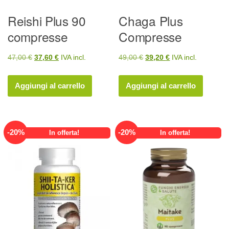
Reishi Plus 90
Chaga Plus
compresse
Compresse
Il
Il
Il
Il
47,00
€
37,60
€
IVA incl.
49,00
€
39,20
€
IVA incl.
prezzo
prezzo
prezzo
prezzo
originale
attuale
originale
attuale
Aggiungi al carrello
Aggiungi al carrello
era:
è:
era:
è:
47,00 €.
37,60 €.
49,00 €.
39,20 €.
-
20
%
-
20
%
In offerta!
In offerta!