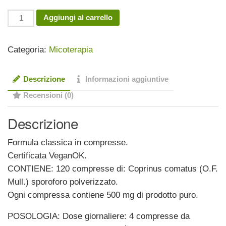
era:
è:
Coprinus
Aggiungi al carrello
36,50 €.
29,20 €.
120
compresse
Categoria:
Micoterapia
quantità
Descrizione
Informazioni aggiuntive
Recensioni (0)
Descrizione
Formula classica in compresse.
Certificata VeganOK.
CONTIENE: 120 compresse di: Coprinus comatus (O.F.
Mull.) sporoforo polverizzato.
Ogni compressa contiene 500 mg di prodotto puro.
POSOLOGIA: Dose giornaliere: 4 compresse da