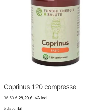
Coprinus 120 compresse
Il
Il
36,50
€
29,20
€
IVA incl.
prezzo
prezzo
5 disponibili
originale
attuale