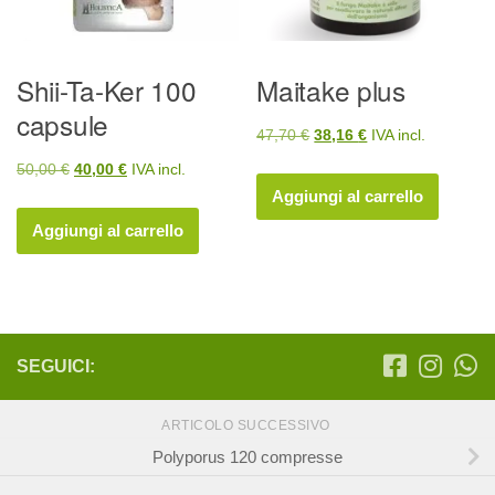
Shii-Ta-Ker 100
Maitake plus
capsule
Il
Il
47,70
€
38,16
€
IVA incl.
prezzo
prezzo
Il
Il
50,00
€
40,00
€
IVA incl.
originale
attuale
Aggiungi al carrello
prezzo
prezzo
era:
è:
originale
attuale
Aggiungi al carrello
47,70 €.
38,16 €.
era:
è:
50,00 €.
40,00 €.
SEGUICI:
ARTICOLO SUCCESSIVO
Polyporus 120 compresse