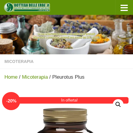
Sotto il contenuto
MICOTERAPIA
Home
/
Micoterapia
/ Pleurotus Plus
In offerta!
-
20
%