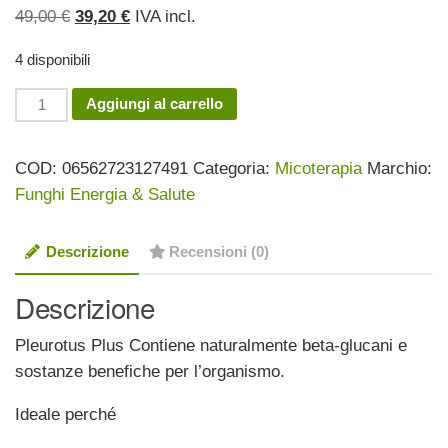
Il
Il
49,00
€
39,20
€
IVA incl.
prezzo
prezzo
4 disponibili
originale
attuale
era:
è:
Pleurotus
Aggiungi al carrello
49,00 €.
39,20 €.
Plus
quantità
COD:
06562723127491
Categoria:
Micoterapia
Marchio:
Funghi Energia & Salute
Descrizione
Recensioni (0)
Descrizione
Pleurotus Plus Contiene naturalmente beta-glucani e
sostanze benefiche per l’organismo.
Ideale perché