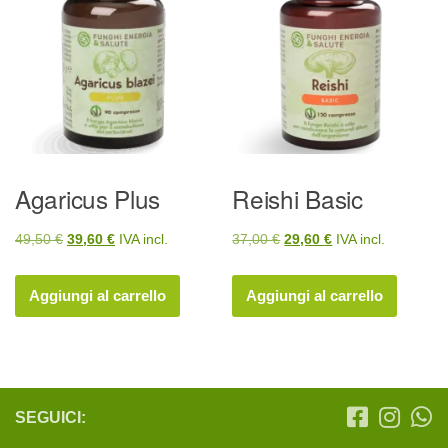
Agaricus Plus
Reishi Basic
Il
Il
Il
Il
49,50
€
39,60
€
IVA incl.
37,00
€
29,60
€
IVA incl.
prezzo
prezzo
prezzo
prezzo
originale
attuale
originale
attuale
Aggiungi al carrello
Aggiungi al carrello
era:
è:
era:
è:
49,50 €.
39,60 €.
37,00 €.
29,60 €.
SEGUICI: