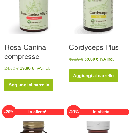
Rosa Canina
Cordyceps Plus
compresse
Il
Il
49,50
€
39,60
€
IVA incl.
prezzo
prezzo
Il
Il
24,50
€
19,60
€
IVA incl.
originale
attuale
Aggiungi al carrello
prezzo
prezzo
era:
è:
originale
attuale
Aggiungi al carrello
49,50 €.
39,60 €.
era:
è:
24,50 €.
19,60 €.
-
20
%
-
20
%
In offerta!
In offerta!