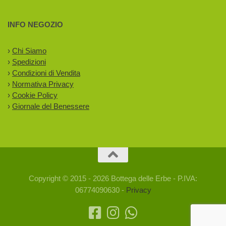
INFO NEGOZIO
›
Chi Siamo
›
Spedizioni
›
Condizioni di Vendita
›
Normativa Privacy
›
Cookie Policy
›
Giornale del Benessere
Copyright © 2015 - 2026 Bottega delle Erbe - P.IVA:
06774090630 -
Privacy