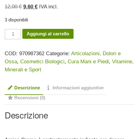
Il
Il
12,00
€
9,60
€
IVA incl.
prezzo
prezzo
3 disponibili
originale
attuale
era:
è:
Arnica
Aggiungi al carrello
12,00 €.
9,60 €.
Crema
Attiva
COD:
970987362
Categorie:
Articolazioni, Dolori e
EOS
Ossa
,
Cosmetici Biologici
,
Cura Mani e Piedi
,
Vitamine,
quantità
Minerali e Sport
Descrizione
Informazioni aggiuntive
Recensioni (0)
Descrizione