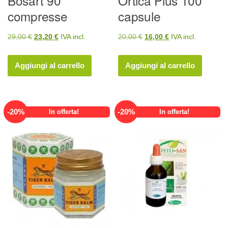
Bosart 90
Ortica Plus 100
compresse
capsule
Il
Il
Il
Il
29,00
€
23,20
€
IVA incl.
20,00
€
16,00
€
IVA incl.
prezzo
prezzo
prezzo
prezzo
originale
attuale
originale
attuale
Aggiungi al carrello
Aggiungi al carrello
era:
è:
era:
è:
29,00 €.
23,20 €.
20,00 €.
16,00 €.
-
20
%
-
20
%
In offerta!
In offerta!