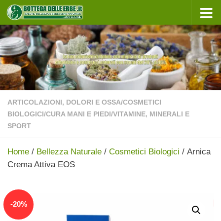
Sotto il contenuto
ARTICOLAZIONI, DOLORI E OSSA
/
COSMETICI
BIOLOGICI
/
CURA MANI E PIEDI
/
VITAMINE, MINERALI E
SPORT
Home
/
Bellezza Naturale
/
Cosmetici Biologici
/ Arnica
Crema Attiva EOS
In offerta!
-
20
%