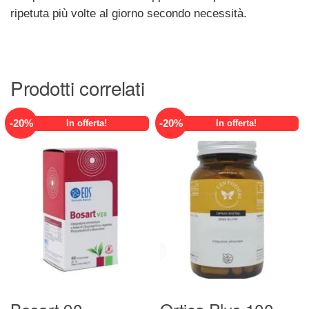
ripetuta più volte al giorno secondo necessità.
Prodotti correlati
-
20
%
-
20
%
In offerta!
In offerta!