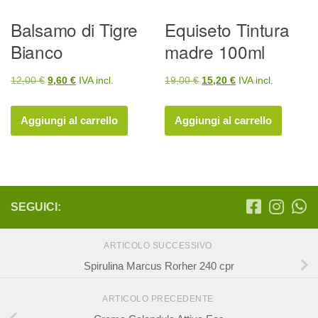
Balsamo di Tigre
Equiseto Tintura
Bianco
madre 100ml
Il
Il
Il
Il
12,00
€
9,60
€
IVA incl.
19,00
€
15,20
€
IVA incl.
prezzo
prezzo
prezzo
prezzo
originale
attuale
originale
attuale
Aggiungi al carrello
Aggiungi al carrello
era:
è:
era:
è:
12,00 €.
9,60 €.
19,00 €.
15,20 €.
SEGUICI:
ARTICOLO SUCCESSIVO
Spirulina Marcus Rorher 240 cpr
ARTICOLO PRECEDENTE