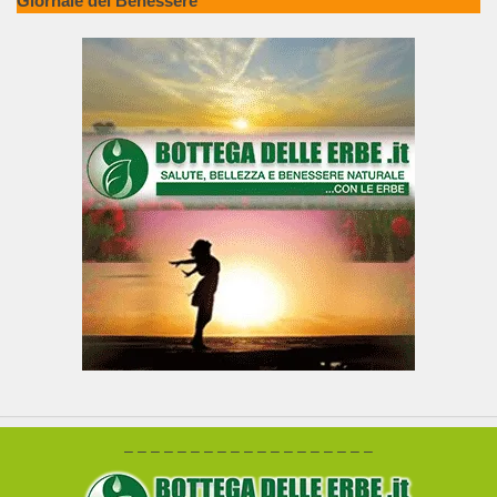
Giornale del Benessere
– – – – – – – – – – – – – – – – – – –