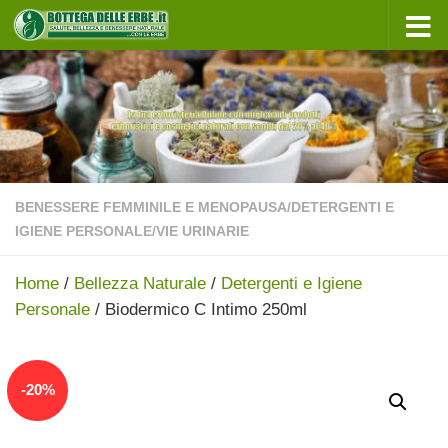
Sotto il contenuto
BENESSERE FEMMINILE E MENOPAUSA
/
DETERGENTI E
IGIENE PERSONALE
/
VIE URINARIE
Home
/
Bellezza Naturale
/
Detergenti e Igiene
Personale
/ Biodermico C Intimo 250ml
In offerta!
-
20
%