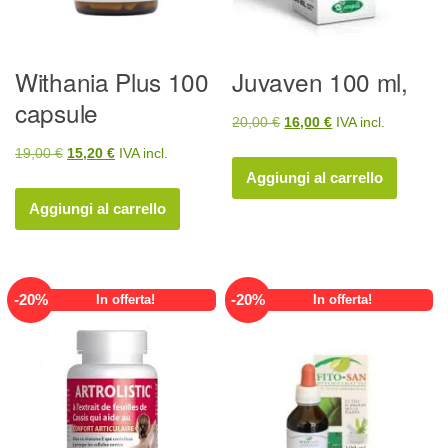
Withania Plus 100
Juvaven 100 ml,
capsule
Il
Il
20,00
€
16,00
€
IVA incl.
prezzo
prezzo
Il
Il
19,00
€
15,20
€
IVA incl.
originale
attuale
Aggiungi al carrello
prezzo
prezzo
era:
è:
originale
attuale
Aggiungi al carrello
20,00 €.
16,00 €.
era:
è:
19,00 €.
15,20 €.
-
20
%
-
20
%
In offerta!
In offerta!