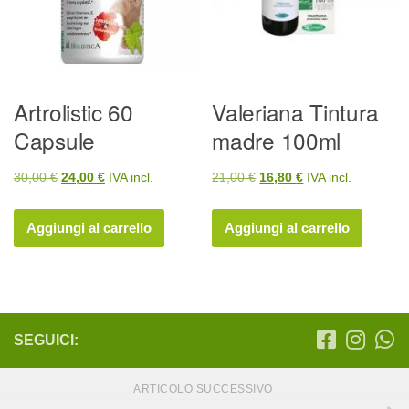
Artrolistic 60
Valeriana Tintura
Capsule
madre 100ml
Il
Il
Il
Il
30,00
€
24,00
€
IVA incl.
21,00
€
16,80
€
IVA incl.
prezzo
prezzo
prezzo
prezzo
originale
attuale
originale
attuale
Aggiungi al carrello
Aggiungi al carrello
era:
è:
era:
è:
30,00 €.
24,00 €.
21,00 €.
16,80 €.
SEGUICI:
ARTICOLO SUCCESSIVO