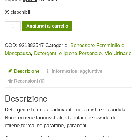
prezzo
prezzo
99 disponibili
originale
attuale
era:
è:
Biodermico
Aggiungi al carrello
10,00 €.
8,00 €.
C
Intimo
COD:
921383547
Categorie:
Benessere Femminile e
250ml
Menopausa
,
Detergenti e Igiene Personale
,
Vie Urinarie
quantità
Descrizione
Informazioni aggiuntive
Recensioni (0)
Descrizione
Detergente Intimo coadiuvante nella cistite e candida.
Non contiene laurinsolfati, etanolamine,ossido di
etilene,formaline,paraffine, parabeni.