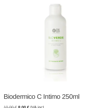
Biodermico C Intimo 250ml
Il
Il
10,00
€
8,00
€
IVA incl.