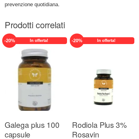
prevenzione quotidiana.
Prodotti correlati
-
20
%
-
20
%
In offerta!
In offerta!
Galega plus 100
Rodiola Plus 3%
capsule
Rosavin