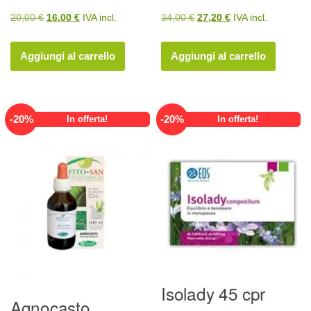
Il
Il
Il
Il
20,00
€
16,00
€
IVA incl.
34,00
€
27,20
€
IVA incl.
prezzo
prezzo
prezzo
prezzo
originale
attuale
originale
attuale
Aggiungi al carrello
Aggiungi al carrello
era:
è:
era:
è:
20,00 €.
16,00 €.
34,00 €.
27,20 €.
-
20
%
-
20
%
In offerta!
In offerta!
Isolady 45 cpr
Agnocasto