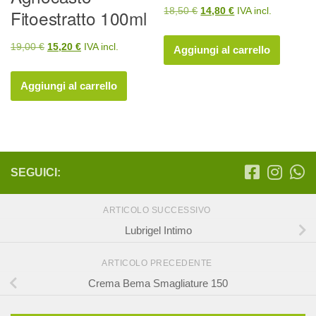
Il
Il
18,50
€
14,80
€
IVA incl.
Fitoestratto 100ml
prezzo
prezzo
Il
Il
originale
attuale
19,00
€
15,20
€
IVA incl.
Aggiungi al carrello
prezzo
prezzo
era:
è:
originale
attuale
18,50 €.
14,80 €.
Aggiungi al carrello
era:
è:
19,00 €.
15,20 €.
SEGUICI:
ARTICOLO SUCCESSIVO
Lubrigel Intimo
ARTICOLO PRECEDENTE
Crema Bema Smagliature 150