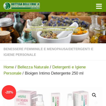
Sotto il contenuto
BENESSERE FEMMINILE E MENOPAUSA
/
DETERGENTI E
IGIENE PERSONALE
Home
/
Bellezza Naturale
/
Detergenti e Igiene
Personale
/ Bioigen Intimo Detergente 250 ml
In offerta!
-
20
%