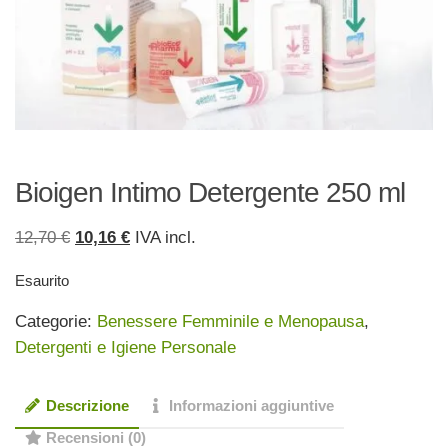
Bioigen Intimo Detergente 250 ml
Il
Il
12,70
€
10,16
€
IVA incl.
prezzo
prezzo
Esaurito
originale
attuale
era:
è:
Categorie:
Benessere Femminile e Menopausa
,
12,70 €.
10,16 €.
Detergenti e Igiene Personale
Descrizione
Informazioni aggiuntive
Recensioni (0)