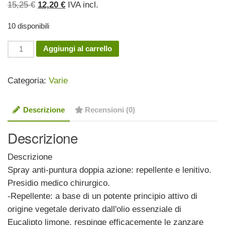
Il
Il
15,25
€
12,20
€
IVA incl.
prezzo
prezzo
10 disponibili
originale
attuale
era:
è:
Spray
Aggiungi al carrello
15,25 €.
12,20 €.
Antipunture
Repellente-
Categoria:
Varie
Lenitivo
75
Descrizione
Recensioni (0)
ml
quantità
Descrizione
Descrizione
Spray anti-puntura doppia azione: repellente e lenitivo.
Presidio medico chirurgico.
-Repellente: a base di un potente principio attivo di
origine vegetale derivato dall'olio essenziale di
Eucalipto limone, respinge efficacemente le zanzare