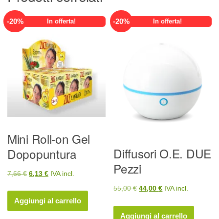
-
20
%
-
20
%
In offerta!
In offerta!
Mini Roll-on Gel
Diffusori O.E. DUE
Dopopuntura
Pezzi
Il
Il
7,66
€
6,13
€
IVA incl.
prezzo
prezzo
Il
Il
55,00
€
44,00
€
IVA incl.
originale
attuale
Aggiungi al carrello
prezzo
prezzo
era:
è:
originale
attuale
Aggiungi al carrello