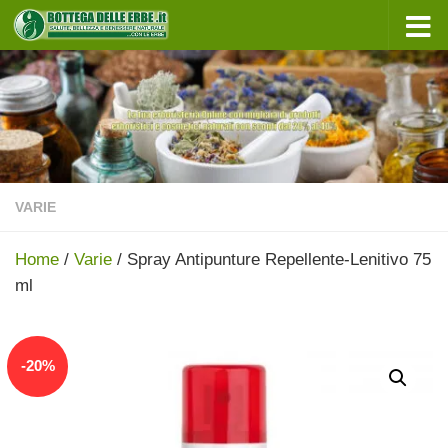
Sotto il contenuto
VARIE
Home
/
Varie
/ Spray Antipunture Repellente-Lenitivo 75
ml
In offerta!
-
20
%