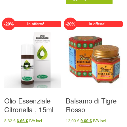
7,66 €.
6,13 €.
era:
è:
55,00 €.
44,00 €.
-
20
%
-
20
%
In offerta!
In offerta!
Olio Essenziale
Balsamo di Tigre
Citronella , 15ml
Rosso
Il
Il
Il
Il
8,32
€
6,66
€
IVA incl.
12,00
€
9,60
€
IVA incl.