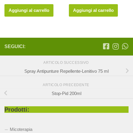
prezzo
prezzo
prezzo
prezzo
originale
attuale
originale
attuale
Aggiungi al carrello
Aggiungi al carrello
era:
è:
era:
è:
8,32 €.
6,66 €.
12,00 €.
9,60 €.
SEGUICI:
ARTICOLO SUCCESSIVO
Spray Antipunture Repellente-Lenitivo 75 ml
ARTICOLO PRECEDENTE
Stop-Pid 200ml
Prodotti:
Micoterapia