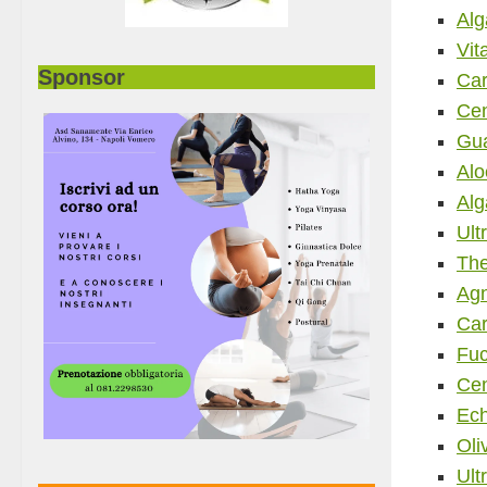
Alg
Vit
Car
Sponsor
Cen
Gu
Alo
Alg
Ult
The
Agn
Car
Fuc
Cen
Ech
Oli
Ult