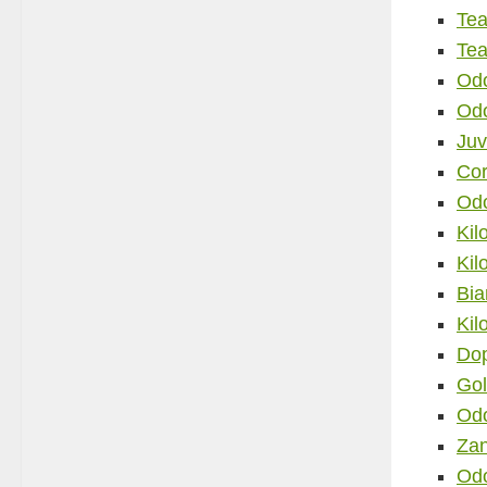
Tea
Tea
Odo
Odo
Juv
Cor
Odo
Kil
Kil
Bia
Kil
Dop
Gol
Odo
Zan
Odo