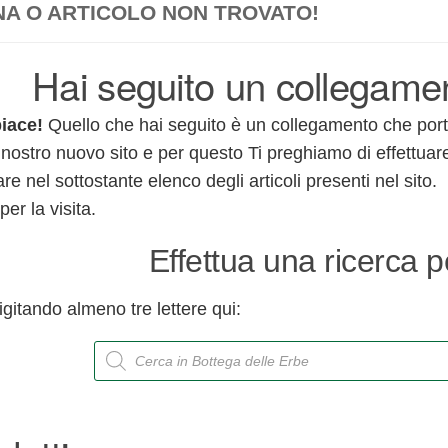
NA O ARTICOLO NON TROVATO!
Hai seguito un collegame
piace!
Quello che hai seguito è un collegamento che porta
nostro nuovo sito e per questo Ti preghiamo di effettuar
are nel sottostante elenco degli articoli presenti nel sito.
per la visita.
Effettua una ricerca 
digitando almeno tre lettere qui:
P
r
o
d
u
c