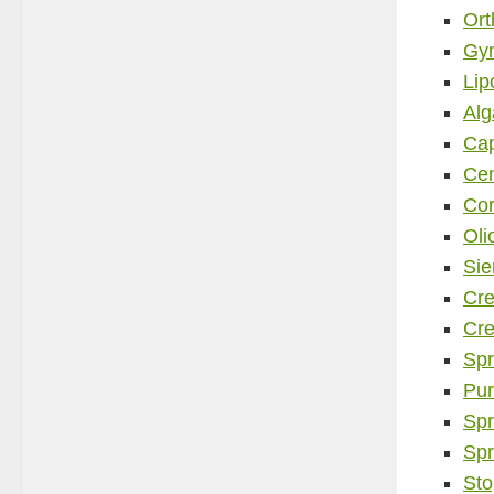
Ort
Gy
Lip
Alg
Cap
Cen
Cor
Oli
Sie
Cre
Cre
Spr
Pur
Spr
Spr
Sto