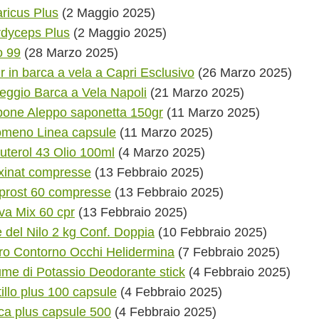
ricus Plus
(2 Maggio 2025)
dyceps Plus
(2 Maggio 2025)
o 99
(28 Marzo 2025)
r in barca a vela a Capri Esclusivo
(26 Marzo 2025)
eggio Barca a Vela Napoli
(21 Marzo 2025)
one Aleppo saponetta 150gr
(11 Marzo 2025)
omeno Linea capsule
(11 Marzo 2025)
uterol 43 Olio 100ml
(4 Marzo 2025)
xinat compresse
(13 Febbraio 2025)
prost 60 compresse
(13 Febbraio 2025)
iva Mix 60 cpr
(13 Febbraio 2025)
 del Nilo 2 kg Conf. Doppia
(10 Febbraio 2025)
ro Contorno Occhi Helidermina
(7 Febbraio 2025)
ume di Potassio Deodorante stick
(4 Febbraio 2025)
tillo plus 100 capsule
(4 Febbraio 2025)
a plus capsule 500
(4 Febbraio 2025)