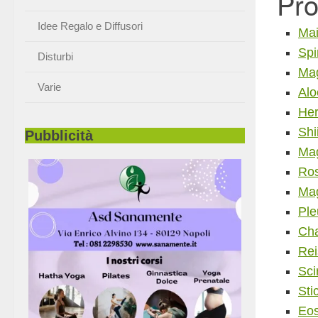
Pro
Tisane Infusi e Succhi
Idee Regalo e Diffusori
Mai
Spi
Disturbi
Mag
Alo
Varie
Her
Shi
Pubblicità
Mag
Ro
Mag
Ple
Ch
Rei
Sci
Sti
Eos