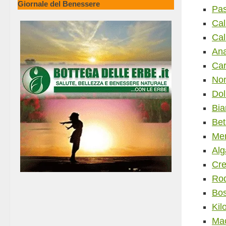
Pas
Giornale del Benessere
Cal
Cal
Ana
Car
Non
Dol
Bia
Bet
Men
Alg
Cre
Rod
Bos
Kil
Mac