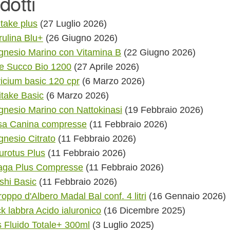
dotti
t
s
take plus
(27 Luglio 2026)
s
e
rulina Blu+
(26 Giugno 2026)
a
r
nesio Marino con Vitamina B
(22 Giugno 2026)
c
e Succo Bio 1200
(27 Aprile 2026)
h
icium basic 120 cpr
(6 Marzo 2026)
itake Basic
(6 Marzo 2026)
nesio Marino con Nattokinasi
(19 Febbraio 2026)
sa Canina compresse
(11 Febbraio 2026)
nesio Citrato
(11 Febbraio 2026)
urotus Plus
(11 Febbraio 2026)
aga Plus Compresse
(11 Febbraio 2026)
shi Basic
(11 Febbraio 2026)
roppo d'Albero Madal Bal conf. 4 litri
(16 Gennaio 2026)
ck labbra Acido ialuronico
(16 Dicembre 2025)
 Fluido Totale+ 300ml
(3 Luglio 2025)