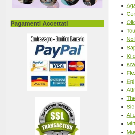
Aga
Cor
Oli
Pagamenti Accettati
Tou
Nol
Sap
Kil
Kra
Fle
Epi
Att
The
Sie
All
Mir
Mac