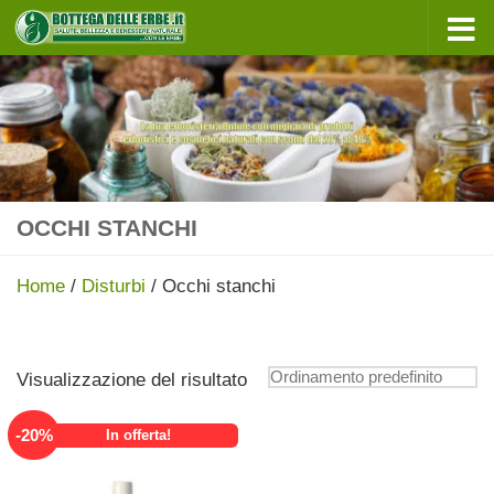
Sotto il contenuto
OCCHI STANCHI
Home
/
Disturbi
/ Occhi stanchi
Visualizzazione del risultato
-
20
%
In offerta!