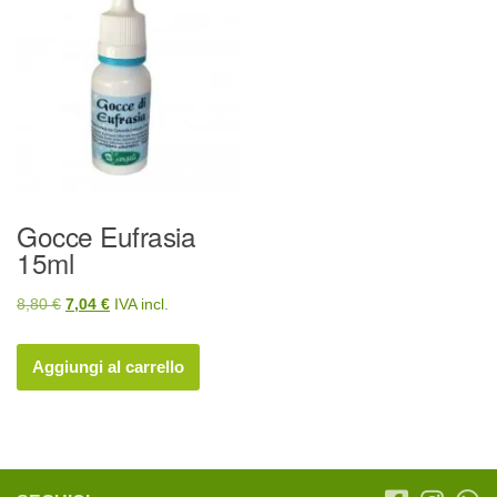
Gocce Eufrasia
15ml
Il
Il
8,80
€
7,04
€
IVA incl.
prezzo
prezzo
originale
attuale
Aggiungi al carrello
era:
è:
8,80 €.
7,04 €.