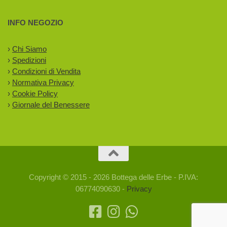
INFO NEGOZIO
›
Chi Siamo
›
Spedizioni
›
Condizioni di Vendita
›
Normativa Privacy
›
Cookie Policy
›
Giornale del Benessere
Copyright © 2015 - 2026 Bottega delle Erbe - P.IVA:
06774090630 -
Privacy