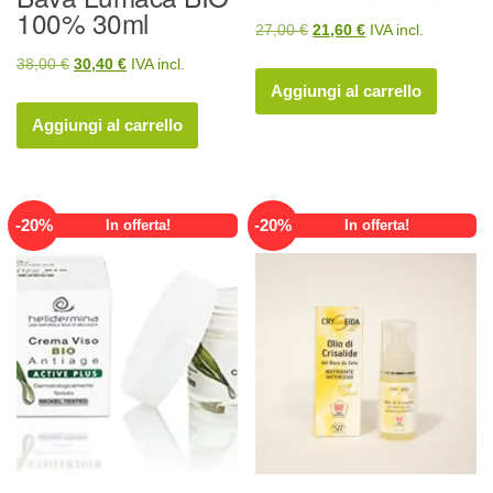
100% 30ml
Il
Il
27,00
€
21,60
€
IVA incl.
prezzo
prezzo
Il
Il
38,00
€
30,40
€
IVA incl.
originale
attuale
Aggiungi al carrello
prezzo
prezzo
era:
è:
originale
attuale
Aggiungi al carrello
27,00 €.
21,60 €.
era:
è:
38,00 €.
30,40 €.
-
20
%
-
20
%
In offerta!
In offerta!