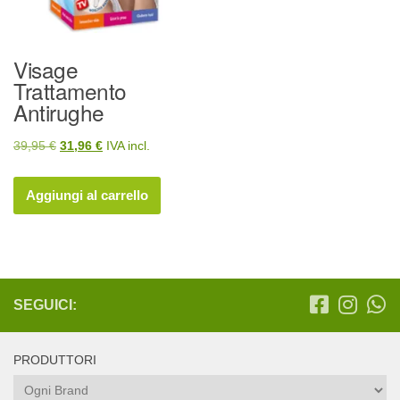
Visage
Trattamento
Antirughe
Il
Il
39,95
€
31,96
€
IVA incl.
prezzo
prezzo
originale
attuale
Aggiungi al carrello
era:
è:
39,95 €.
31,96 €.
SEGUICI:
PRODUTTORI