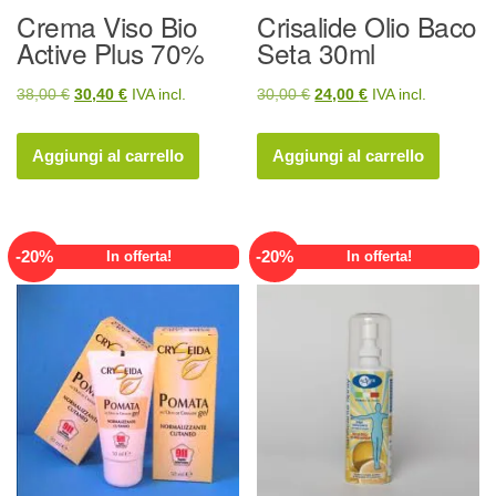
Crema Viso Bio
Crisalide Olio Baco
Active Plus 70%
Seta 30ml
Il
Il
Il
Il
38,00
€
30,40
€
IVA incl.
30,00
€
24,00
€
IVA incl.
prezzo
prezzo
prezzo
prezzo
originale
attuale
originale
attuale
Aggiungi al carrello
Aggiungi al carrello
era:
è:
era:
è:
38,00 €.
30,40 €.
30,00 €.
24,00 €.
-
20
%
-
20
%
In offerta!
In offerta!