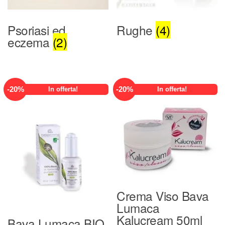
Psoriasi ed
Rughe
(4)
eczema
(2)
-
20
%
-
20
%
In offerta!
In offerta!
Crema Viso Bava
Lumaca
Kalucream 50ml
Bava Lumaca BIO