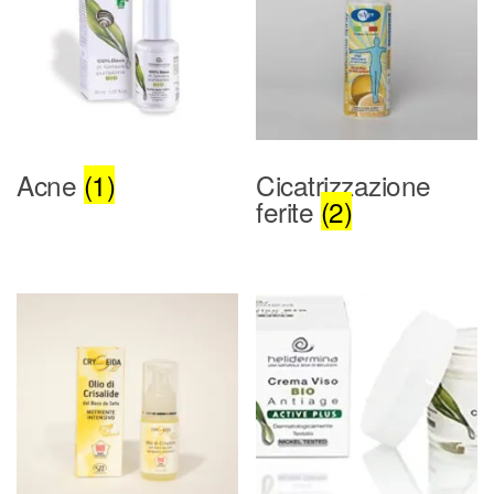
Acne
(1)
Cicatrizzazione
ferite
(2)