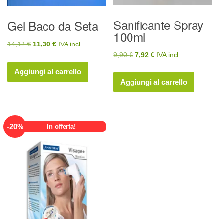
Sanificante Spray
Gel Baco da Seta
100ml
Il
Il
14,12
€
11,30
€
IVA incl.
Il
Il
9,90
€
7,92
€
IVA incl.
prezzo
prezzo
prezzo
prezzo
originale
attuale
Aggiungi al carrello
originale
attuale
Aggiungi al carrello
era:
è:
era:
è:
14,12 €.
11,30 €.
9,90 €.
7,92 €.
-
20
%
In offerta!