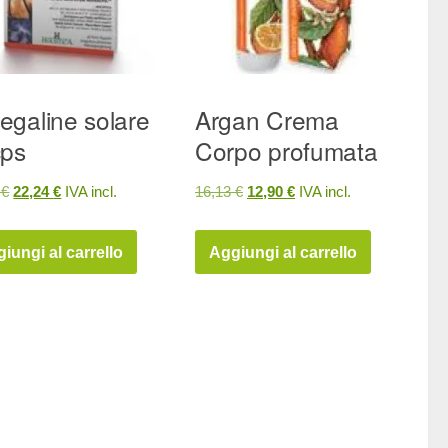
galine solare
Argan Crema
cps
Corpo profumata
Il
Il
Il
Il
0
€
22,24
€
IVA incl.
16,13
€
12,90
€
IVA incl.
prezzo
prezzo
prezzo
prezzo
originale
attuale
originale
attuale
iungi al carrello
Aggiungi al carrello
era:
è:
era:
è:
27,80 €.
22,24 €.
16,13 €.
12,90 €.