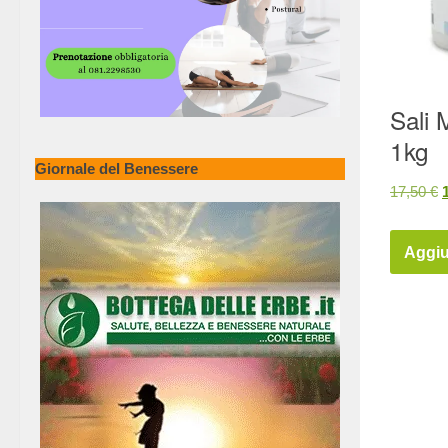
Sali 
1kg
Giornale del Benessere
Il
17,50
€
o
Aggiu
e
1