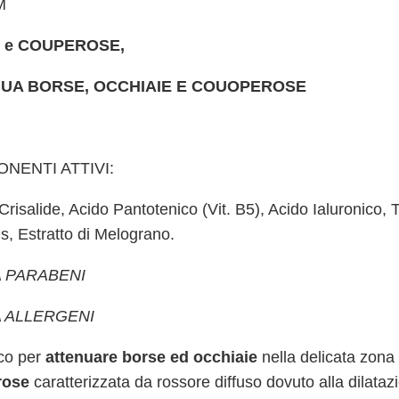
M
 e COUPEROSE,
UA BORSE, OCCHIAIE E COUOPEROSE
NENTI ATTIVI:
 Crisalide, Acido Pantotenico (Vit. B5), Acido Ialuronico,
s, Estratto di Melograno.
 PARABENI
 ALLERGENI
ico per
attenuare borse ed occhiaie
nella delicata zona 
rose
caratterizzata da rossore diffuso dovuto alla dilataz