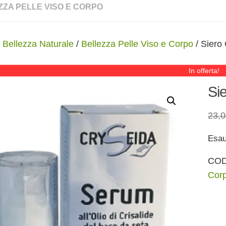
ZZA PELLE VISO E CORPO
/
Bellezza Naturale
/
Bellezza Pelle Viso e Corpo
/ Siero
In offerta!
Si
23,
Esau
CO
Cor