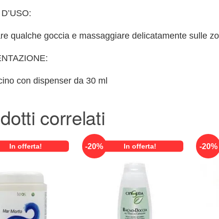
D’USO:
re qualche goccia e massaggiare delicatamente sulle zon
NTAZIONE:
cino con dispenser da 30 ml
dotti correlati
-
20
%
-
20
%
In offerta!
In offerta!