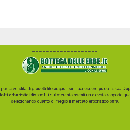
– – – – – – – – – – – – – – – – – – –
er la vendita di prodotti fitoterapici per il benessere psico-fisico. Do
dotti erboristici
disponibili sul mercato aventi un elevato rapporto qua
selezionando quanto di meglio il mercato erboristico offra.