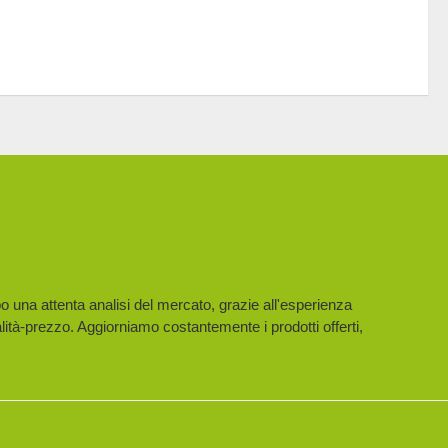
po una attenta analisi del mercato, grazie all'esperienza
lità-prezzo. Aggiorniamo costantemente i prodotti offerti,