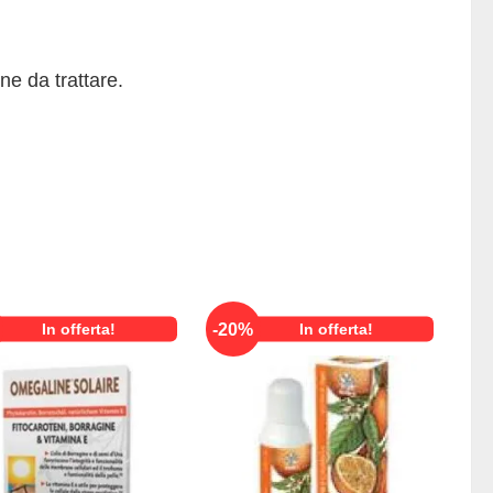
e da trattare.
-
20
%
In offerta!
In offerta!