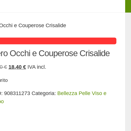
 Occhi e Couperose Crisalide
ero Occhi e Couperose Crisalide
Il
Il
00
€
18,40
€
IVA incl.
prezzo
prezzo
rito
originale
attuale
era:
è:
D:
908311273
Categoria:
Bellezza Pelle Viso e
23,00 €.
18,40 €.
po