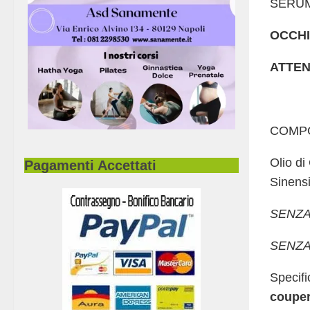
SERU
OCCHI
ATTEN
COMPO
Olio di
Pagamenti Accettati
Sinensi
SENZA
SENZA
Specif
coupe