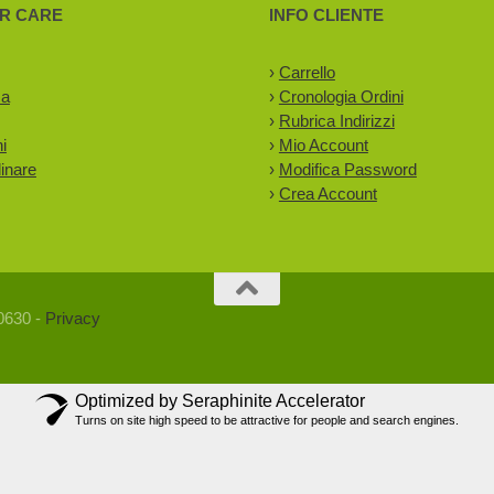
R CARE
INFO CLIENTE
›
Carrello
za
›
Cronologia Ordini
›
Rubrica Indirizzi
i
›
Mio Account
inare
›
Modifica Password
›
Crea Account
90630 -
Privacy
Optimized by Seraphinite Accelerator
Turns on site high speed to be attractive for people and search engines.