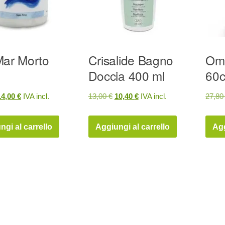
Mar Morto
Crisalide Bagno
Ome
Doccia 400 ml
60
Il
Il
Il
14,00
€
IVA incl.
13,00
€
10,40
€
IVA incl.
27,8
prezzo
prezzo
prezzo
prezzo
riginale
attuale
originale
attuale
ngi al carrello
Aggiungi al carrello
Agg
ra:
è:
era:
è:
7,50 €.
14,00 €.
13,00 €.
10,40 €.