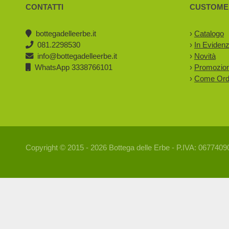
CONTATTI
CUSTOME
bottegadelleerbe.it
›
Catalogo
081.2298530
›
In Eviden
info@bottegadelleerbe.it
›
Novità
WhatsApp 3338766101
›
Promozion
›
Come Ord
Copyright © 2015 - 2026 Bottega delle Erbe - P.IVA: 067740