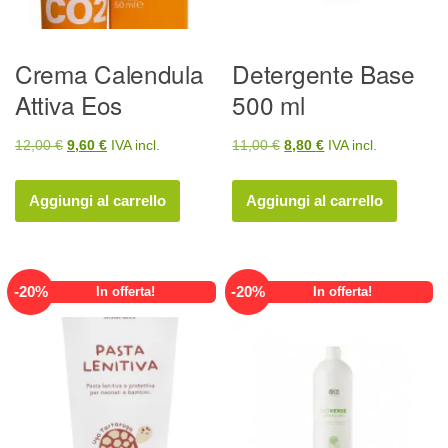
Crema Calendula
Detergente Base
Attiva Eos
500 ml
Il
Il
Il
Il
12,00
€
9,60
€
IVA incl.
11,00
€
8,80
€
IVA incl.
prezzo
prezzo
prezzo
prezzo
originale
attuale
originale
attuale
Aggiungi al carrello
Aggiungi al carrello
era:
è:
era:
è:
12,00 €.
9,60 €.
11,00 €.
8,80 €.
-
20
%
-
20
%
In offerta!
In offerta!