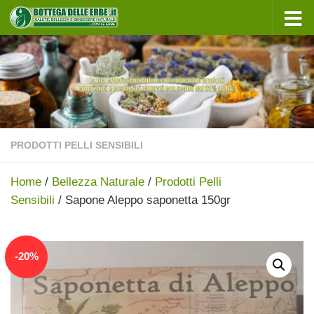
Sotto il contenuto
PRODOTTI PELLI SENSIBILI
Home
/
Bellezza Naturale
/
Prodotti Pelli
Sensibili
/ Sapone Aleppo saponetta 150gr
In offerta!
-
20
%