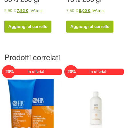
Il
Il
Il
Il
9,90
€
7,92
€
IVA incl.
7,50
€
6,00
€
IVA incl.
prezzo
prezzo
prezzo
prezzo
originale
attuale
originale
attuale
Aggiungi al carrello
Aggiungi al carrello
era:
è:
era:
è:
9,90 €.
7,92 €.
7,50 €.
6,00 €.
Prodotti correlati
-
20
%
-
20
%
In offerta!
In offerta!