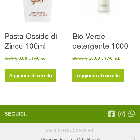
Pasta Ossido di
Bio Verde
Zinco 100ml
detergente 1000
Il
Il
Il
Il
8,50
€
6,80
€
IVA incl.
20,00
€
16,00
€
IVA incl.
prezzo
prezzo
prezzo
prezzo
originale
attuale
originale
attuale
Aggiungi al carrello
Aggiungi al carrello
era:
è:
era:
è:
8,50 €.
6,80 €.
20,00 €.
16,00 €.
SEGUICI:
ARTICOLO SUCCESSIVO
Noleggio Barca a Vela Napoli