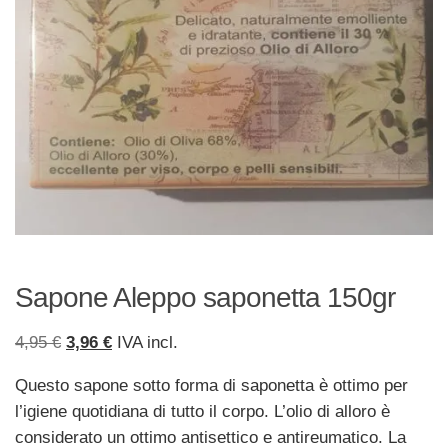
Sapone Aleppo saponetta 150gr
Il
Il
4,95
€
3,96
€
IVA incl.
prezzo
prezzo
Questo sapone sotto forma di saponetta è ottimo per
originale
attuale
l’igiene quotidiana di tutto il corpo. L’olio di alloro è
era:
è:
considerato un ottimo antisettico e antireumatico. La
4,95 €.
3,96 €.