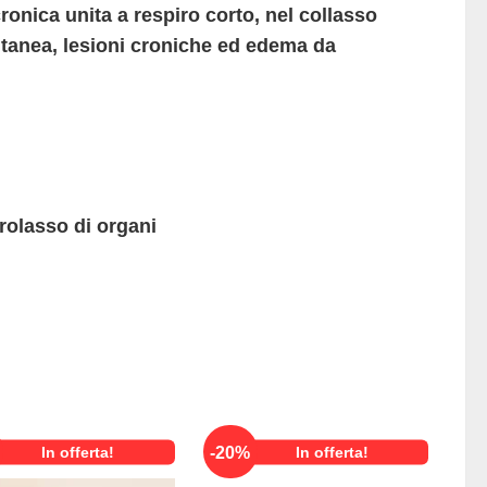
cronica unita a respiro corto, nel collasso
ntanea, lesioni croniche ed edema da
prolasso di organi
-
20
%
In offerta!
In offerta!