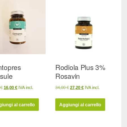
topres
Rodiola Plus 3%
sule
Rosavin
Il
Il
Il
Il
0
€
16,00
€
IVA incl.
34,00
€
27,20
€
IVA incl.
prezzo
prezzo
prezzo
prezzo
originale
attuale
originale
attuale
iungi al carrello
Aggiungi al carrello
era:
è:
era:
è:
20,00 €.
16,00 €.
34,00 €.
27,20 €.