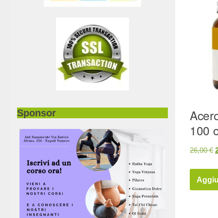
Acero
Sponsor
100 
Il
26,00
€
o
Aggiu
e
2