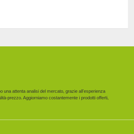
po una attenta analisi del mercato, grazie all'esperienza
lità-prezzo. Aggiorniamo costantemente i prodotti offerti,