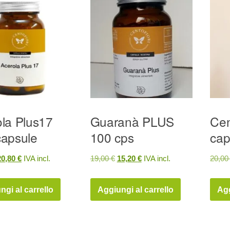
la Plus17
Guaranà PLUS
Cen
capsule
100 cps
cap
Il
Il
Il
20,80
€
IVA incl.
19,00
€
15,20
€
IVA incl.
20,0
prezzo
prezzo
prezzo
prezzo
riginale
attuale
originale
attuale
ngi al carrello
Aggiungi al carrello
Agg
ra:
è:
era:
è:
6,00 €.
20,80 €.
19,00 €.
15,20 €.