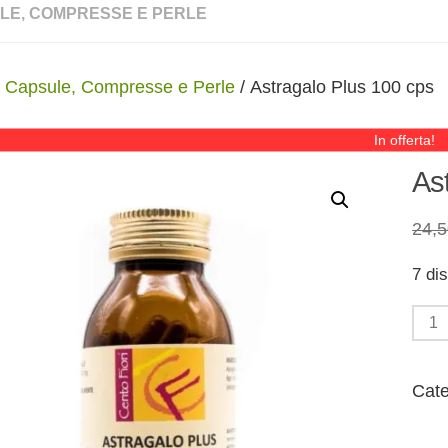
LE, COMPRESSE E PERLE
/
Capsule, Compresse e Perle
/ Astragalo Plus 100 cps
In offerta!
As
24,
7 dis
Astr
Plus
100
Cate
cps
quan