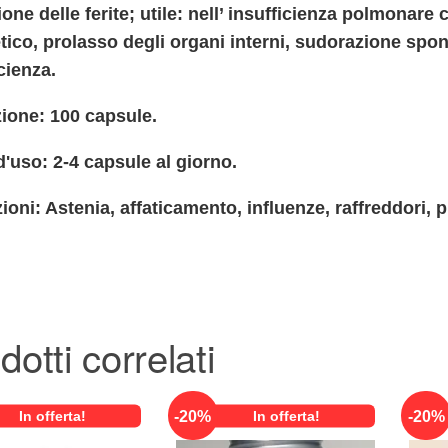
one delle ferite; utile: nell’ insufficienza polmonare 
tico, prolasso degli organi interni, sudorazione spo
cienza.
ione: 100 capsule.
'uso: 2-4 capsule al giorno.
ioni: Astenia, affaticamento, influenze, raffreddori, 
dotti correlati
-
20
%
-
20
%
In offerta!
In offerta!