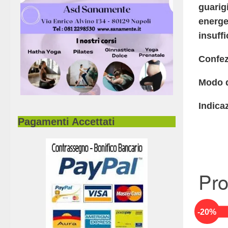
guarigi
energe
insuffi
Confez
Modo d
Indicaz
Pagamenti Accettati
Pro
-
20
%