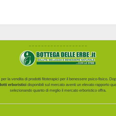
– – – – – – – – – – – – – – – – – – –
er la vendita di prodotti fitoterapici per il benessere psico-fisico. Do
dotti erboristici
disponibili sul mercato aventi un elevato rapporto qua
selezionando quanto di meglio il mercato erboristico offra.