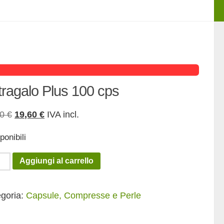
tragalo Plus 100 cps
Il
Il
50
€
19,60
€
IVA incl.
prezzo
prezzo
ponibili
originale
attuale
era:
è:
agalo
Aggiungi al carrello
24,50 €.
19,60 €.
goria:
Capsule, Compresse e Perle
tità