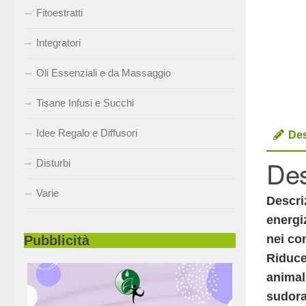
Fitoestratti
Integratori
Oli Essenziali e da Massaggio
Tisane Infusi e Succhi
Idee Regalo e Diffusori
Des
Des
Disturbi
Varie
Descri
energi
nei con
Pubblicità
Riduce 
animali
sudora