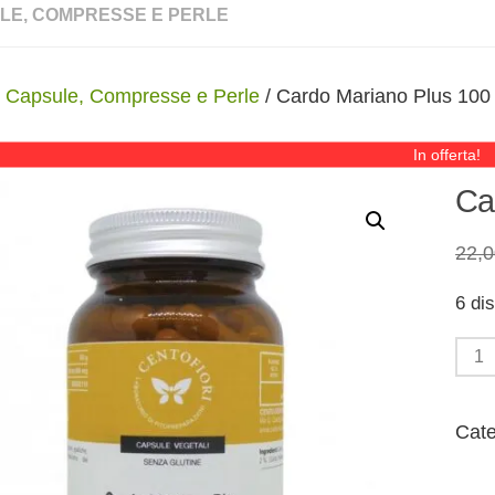
LE, COMPRESSE E PERLE
/
Capsule, Compresse e Perle
/ Cardo Mariano Plus 100
In offerta!
Ca
22,
6 dis
Car
Mari
Plus
Cate
100
cps