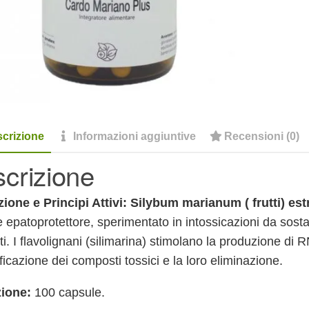
quan
crizione
Informazioni aggiuntive
Recensioni (0)
crizione
zione e Principi Attivi: Silybum marianum ( frutti) es
e epatoprotettore, sperimentato in intossicazioni da sos
ti. I flavolignani (silimarina) stimolano la produzione d
ficazione dei composti tossici e la loro eliminazione.
zione:
100 capsule.