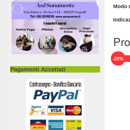
Modo 
Indica
Pro
-
20
%
Pagamenti Accettati