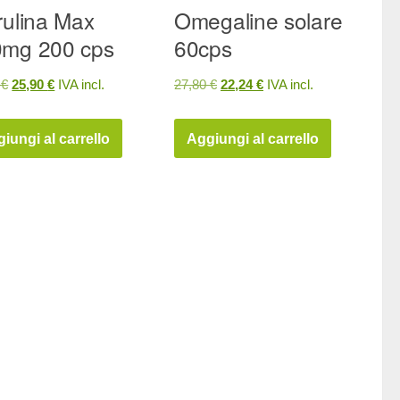
rulina Max
Omegaline solare
mg 200 cps
60cps
Il
Il
Il
Il
8
€
25,90
€
IVA incl.
27,80
€
22,24
€
IVA incl.
prezzo
prezzo
prezzo
prezzo
originale
attuale
originale
attuale
iungi al carrello
Aggiungi al carrello
era:
è:
era:
è:
32,38 €.
25,90 €.
27,80 €.
22,24 €.