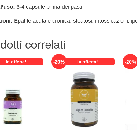
d’uso:
3-4 capsule prima dei pasti.
zioni:
Epatite acuta e cronica, steatosi, intossicazioni, i
dotti correlati
-
20
%
-
20
%
In offerta!
In offerta!