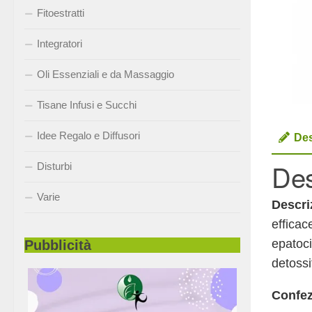
Fitoestratti
Integratori
Oli Essenziali e da Massaggio
Tisane Infusi e Succhi
Idee Regalo e Diffusori
Des
Des
Disturbi
Varie
Descri
efficac
epatoci
Pubblicità
detossi
Confe