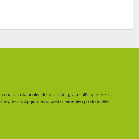
po una attenta analisi del mercato, grazie all'esperienza
lità-prezzo. Aggiorniamo costantemente i prodotti offerti,