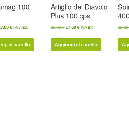
omag 100
Artiglio del Diavolo
Spi
Plus 100 cps
400
Il
Il
Il
17,80
€
IVA incl.
22,00
€
17,60
€
IVA incl.
32,3
prezzo
prezzo
prezzo
prezzo
riginale
attuale
originale
attuale
ngi al carrello
Aggiungi al carrello
Agg
ra:
è:
era:
è:
2,25 €.
17,80 €.
22,00 €.
17,60 €.