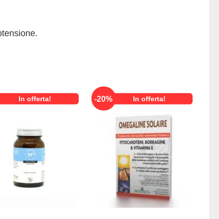
potensione.
-
20
%
In offerta!
In offerta!