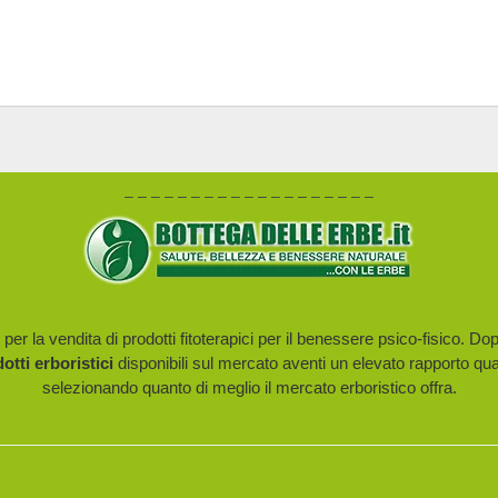
– – – – – – – – – – – – – – – – – – –
er la vendita di prodotti fitoterapici per il benessere psico-fisico. Do
dotti erboristici
disponibili sul mercato aventi un elevato rapporto qua
selezionando quanto di meglio il mercato erboristico offra.