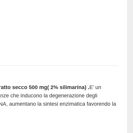
tità
tratto secco 500 mg( 2% silimarina) .
E’ un
tanze che inducono la degenerazione degli
i RNA, aumentano la sintesi enzimatica favorendo la