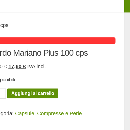
 cps
rdo Mariano Plus 100 cps
Il
Il
00
€
17,60
€
IVA incl.
prezzo
prezzo
ponibili
originale
attuale
era:
è:
do
Aggiungi al carrello
22,00 €.
17,60 €.
ano
goria:
Capsule, Compresse e Perle