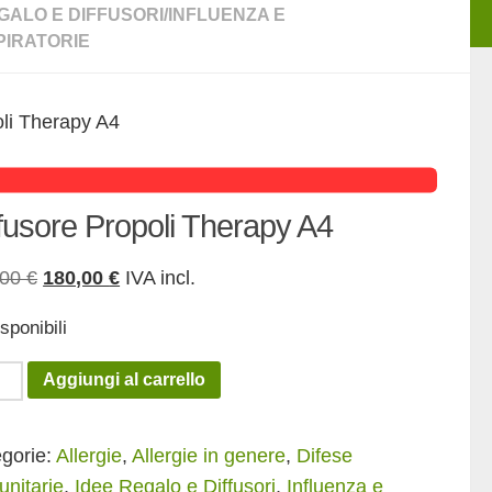
GALO E DIFFUSORI
/
INFLUENZA E
PIRATORIE
oli Therapy A4
ffusore Propoli Therapy A4
Il
Il
,00
€
180,00
€
IVA incl.
prezzo
prezzo
sponibili
originale
attuale
era:
è:
usore
Aggiungi al carrello
225,00 €.
180,00 €.
oli
apy
gorie:
Allergie
,
Allergie in genere
,
Difese
nitarie
,
Idee Regalo e Diffusori
,
Influenza e