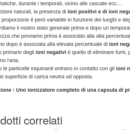
statiche, durante i temporali, vicino alle cascate ecc…
izioni naturali, la presenza di
ioni positivi e di ioni nega
proporzione é peró variabile in funzione dei luoghi e deg
rdiamo il nostro stato generale prima e dopo un temporale
zza che proviamo prima é associato alla alta percentual
o dopo é associata alla elevata percentuale di
ioni nega
to primario degli
ioni negativi
é quello di eliminare fumi,
no l'aria.
le particelle inquinanti entrano in contatto con gli
ioni 
si superficie di carica neutra od opposta.
ione : Uno ionizzatore completo di una capsula di pr
dotti correlati