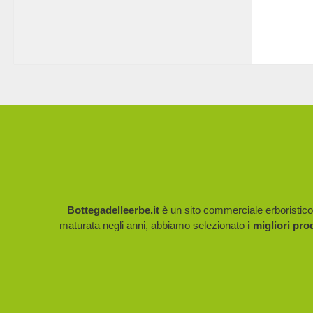
Bottegadelleerbe.it
è un sito commerciale erboristico p
maturata negli anni, abbiamo selezionato
i migliori pro