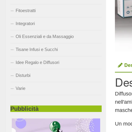
Fitoestratti
Integratori
Oli Essenziali e da Massaggio
Tisane Infusi e Succhi
Idee Regalo e Diffusori
Des
Disturbi
Des
Varie
Diffuso
nell'am
Pubblicità
masche
Un mode