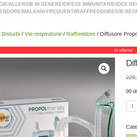
GIE
/
ALLERGIE IN GENERE
/
DIFESE IMMUNITARIE
/
IDEE RE
EDDORE
/
MALANNI FREQUENTI
/
RAFFREDDORE
/
VIE RES
/
Disturbi
/
Vie respiratorie
/
Raffreddore
/ Diffusore Prop
In offerta!
Di
225
99 di
Diff
Prop
Ther
Cate
A4
Immu