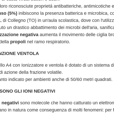
loro riconosciute proprietá antibatteriche, antimicotiche 
nso (5%)
inibiscono la presenza batterica e microbica, 
L di Collegno (TO) in un'aula scolastica, dove con l'utiliz
uto un drastico abbattimento dei microbi dell'aria, sanifi
zzazione negativa
aumenta il movimento delle ciglia br
della
propoli
nel ramo respiratorio.
NZIONE VENTOLA
llo A4 con Ionizzatore e ventola è dotato di un sistema d
di azione della frazione volatile.
anto indicato per ambienti anche di 50/60 metri quadrati.
SONO GLI IONI NEGATIVI
 negativi
sono molecole che hanno catturato un elettron
ano in natura come conseguenza di molti fenomeni: per fri