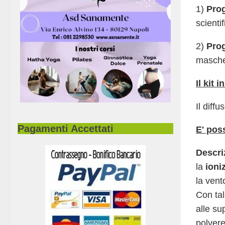
1)
Pro
scienti
2)
Pro
masche
Il kit
Il diff
Pagamenti Accettati
E' poss
Descri
la
ioni
la vent
Con tal
alle su
polvere