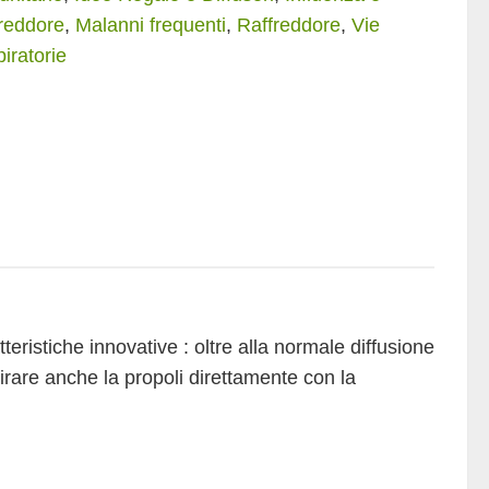
tità
reddore
,
Malanni frequenti
,
Raffreddore
,
Vie
iratorie
eristiche innovative : oltre alla normale diffusione
pirare anche la propoli direttamente con la