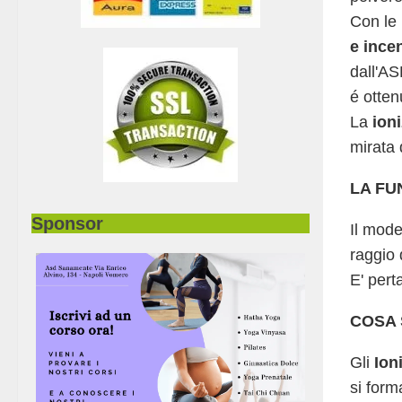
Con le 
e ince
dall'AS
é otten
La
ioni
mirata 
LA FU
Sponsor
Il mode
raggio 
E' pert
COSA 
Gli
Ioni
si form