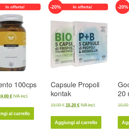
-
20
%
-
20
%
In offerta!
In offerta!
ento 100cps
Capsule Propoli
Goc
kontak
20 
Il
24,00
€
IVA incl.
prezzo
prezzo
Il
Il
19,00
€
15,20
€
IVA incl.
10,0
riginale
attuale
prezzo
prezzo
ngi al carrello
ra:
è:
originale
attuale
Aggiungi al carrello
Agg
0,00 €.
24,00 €.
era:
è: