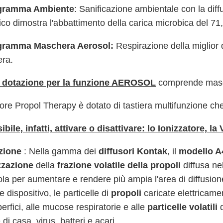
gramma Ambiente
: Sanificazione ambientale con la diffu
fico dimostra l'abbattimento della carica microbica del 71,3%
gramma Maschera Aerosol:
Respirazione della miglior 
ra.
 in dotazione per la funzione AEROSOL
comprende masche
usore Propol Therapy è dotato di tastiera multifunzione che
ibile, infatti, attivare o disattivare: lo Ionizzatore, l
zione
: Nella gamma dei
diffusori Kontak
, il
modello 
zzazione
della
frazione volatile della propoli
diffusa nel
ola per aumentare e rendere più ampia l'area di diffusione 
e dispositivo, le particelle di
propoli
caricate elettricam
perfici, alle mucose respiratorie e alle
particelle volatili
d
 di casa, virus, batteri e acari.