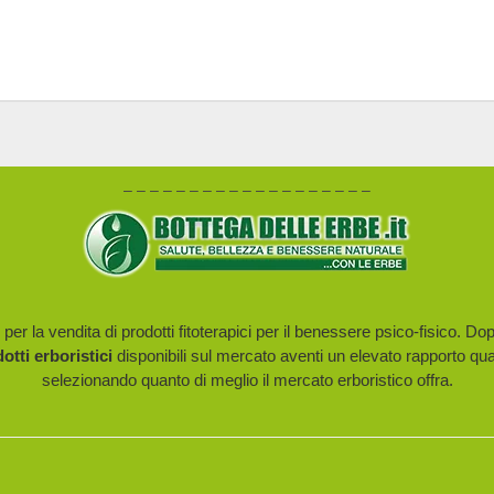
19,00 €.
15,20 €.
– – – – – – – – – – – – – – – – – – –
er la vendita di prodotti fitoterapici per il benessere psico-fisico. Do
dotti erboristici
disponibili sul mercato aventi un elevato rapporto qua
selezionando quanto di meglio il mercato erboristico offra.