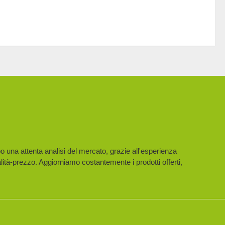
10,00 €.
8,00 €.
28,00 €.
22,40 €.
po una attenta analisi del mercato, grazie all'esperienza
lità-prezzo. Aggiorniamo costantemente i prodotti offerti,