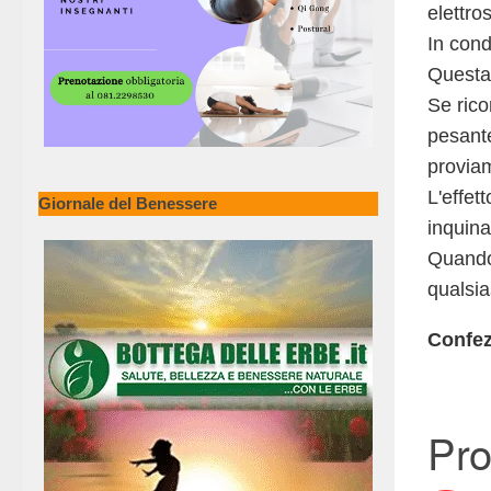
elettro
In cond
Questa 
Se rico
pesante
proviam
L'effet
Giornale del Benessere
inquina
Quando 
qualsia
Confez
Pro