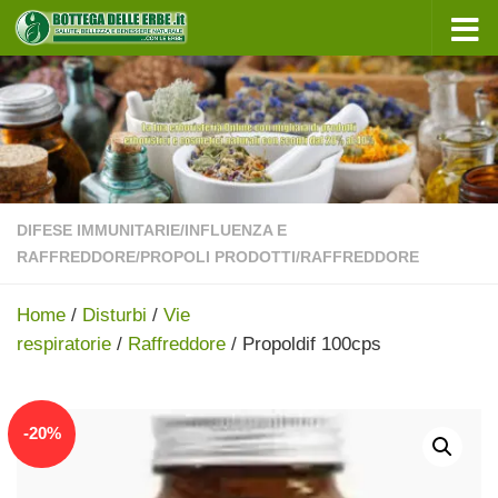
Sotto il contenuto
DIFESE IMMUNITARIE
/
INFLUENZA E
RAFFREDDORE
/
PROPOLI PRODOTTI
/
RAFFREDDORE
Home
/
Disturbi
/
Vie
respiratorie
/
Raffreddore
/ Propoldif 100cps
In offerta!
-
20
%