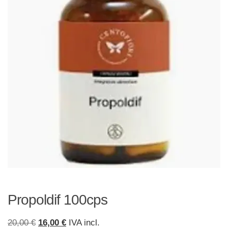
Propoldif 100cps
Il
Il
20,00
€
16,00
€
IVA incl.