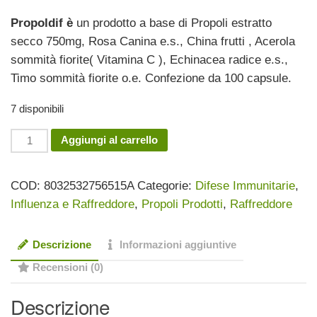
prezzo
prezzo
Propoldif è
un prodotto a base di Propoli estratto
originale
attuale
secco 750mg, Rosa Canina e.s., China frutti , Acerola
era:
è:
sommità fiorite( Vitamina C ), Echinacea radice e.s.,
20,00 €.
16,00 €.
Timo sommità fiorite o.e. Confezione da 100 capsule.
7 disponibili
Propoldif
Aggiungi al carrello
100cps
quantità
COD:
8032532756515A
Categorie:
Difese Immunitarie
,
Influenza e Raffreddore
,
Propoli Prodotti
,
Raffreddore
Descrizione
Informazioni aggiuntive
Recensioni (0)
Descrizione