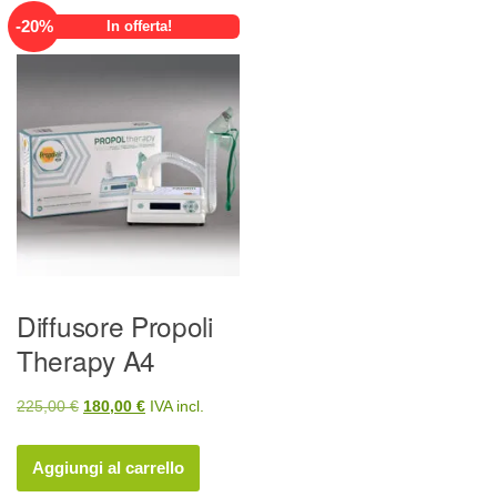
-
20
%
In offerta!
Diffusore Propoli
Therapy A4
Il
Il
225,00
€
180,00
€
IVA incl.
prezzo
prezzo
originale
attuale
Aggiungi al carrello
era:
è: