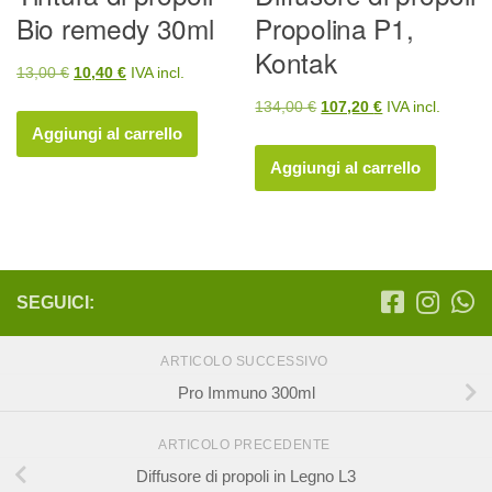
Bio remedy 30ml
Propolina P1,
Kontak
Il
Il
13,00
€
10,40
€
IVA incl.
prezzo
prezzo
Il
Il
134,00
€
107,20
€
IVA incl.
originale
attuale
Aggiungi al carrello
prezzo
prezzo
era:
è:
originale
attuale
Aggiungi al carrello
13,00 €.
10,40 €.
era:
è:
134,00 €.
107,20 €.
SEGUICI:
ARTICOLO SUCCESSIVO
Pro Immuno 300ml
ARTICOLO PRECEDENTE
Diffusore di propoli in Legno L3