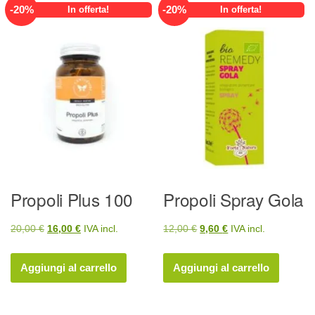
-
20
%
-
20
%
In offerta!
In offerta!
Propoli Plus 100
Propoli Spray Gola
Il
Il
Il
Il
20,00
€
16,00
€
IVA incl.
12,00
€
9,60
€
IVA incl.
prezzo
prezzo
prezzo
prezzo
originale
attuale
originale
attuale
Aggiungi al carrello
Aggiungi al carrello
era:
è:
era:
è:
20,00 €.
16,00 €.
12,00 €.
9,60 €.