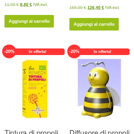
Il
Il
11,00
€
8,80
€
IVA incl.
Il
Il
158,00
€
126,40
€
IVA incl.
prezzo
prezzo
prezzo
prezzo
originale
attuale
Aggiungi al carrello
originale
attuale
Aggiungi al carrello
era:
è:
era:
è:
11,00 €.
8,80 €.
158,00 €.
126,40 €.
-
20
%
-
20
%
In offerta!
In offerta!
Tintura di propoli
Diffusore di propoli