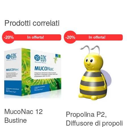
225,00 €.
180,00 €.
Prodotti correlati
-
20
%
-
20
%
In offerta!
In offerta!
MucoNac 12
Propolina P2,
Bustine
Diffusore di propoli