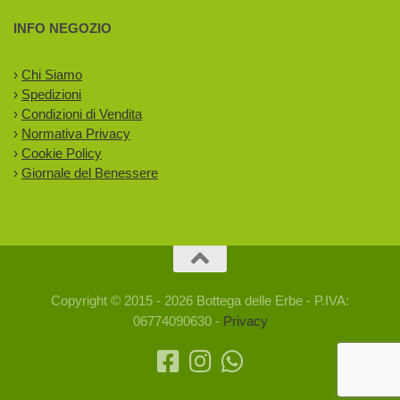
INFO NEGOZIO
›
Chi Siamo
›
Spedizioni
›
Condizioni di Vendita
›
Normativa Privacy
›
Cookie Policy
›
Giornale del Benessere
Copyright © 2015 - 2026 Bottega delle Erbe - P.IVA:
06774090630 -
Privacy