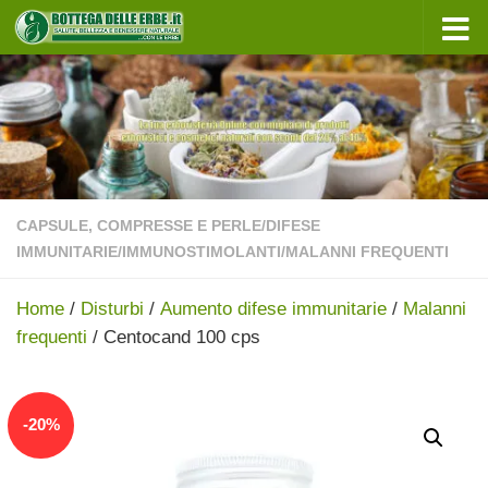
Sotto il contenuto
CAPSULE, COMPRESSE E PERLE
/
DIFESE
IMMUNITARIE
/
IMMUNOSTIMOLANTI
/
MALANNI FREQUENTI
Home
/
Disturbi
/
Aumento difese immunitarie
/
Malanni
frequenti
/ Centocand 100 cps
In offerta!
-
20
%