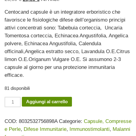
prezzo
prezzo
Centocand capsule è un integratore erboristico che
originale
attuale
favorisce le fisiologiche difese dell’organismo principi
era:
è:
attivi concentrati sono: Tabebuia corteccia, Uncaria
26,00 €.
20,80 €.
Tomentosa corteccia, Echinacea Angustifolia, Angelica
polvere, Echinacea Angustifolia, Calendula
officinali,Angelica estratto secco, Lavandula O.E.Citrus
limon O.E.Origanum Vulgare O.E. Si assumono 2-3
capsule al giorno per una protezione immunitaria
efficace.
81 disponibili
Centocand
Aggiungi al carrello
100
cps
COD:
8032532756898A
Categorie:
Capsule, Compresse
quantità
e Perle
,
Difese Immunitarie
,
Immunostimolanti
,
Malanni