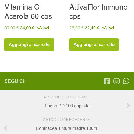
Vitamina C
AttivaFlor Immuno
Acerola 60 cps
cps
Il
Il
Il
Il
30,00
€
24,00
€
IVA incl.
28,00
€
22,40
€
IVA incl.
prezzo
prezzo
prezzo
prezzo
originale
attuale
originale
attuale
Aggiungi al carrello
Aggiungi al carrello
era:
è:
era:
è:
30,00 €.
24,00 €.
28,00 €.
22,40 €.
SEGUICI:
ARTICOLO SUCCESSIVO
Fucus Più 100 capsule
ARTICOLO PRECEDENTE
Echinacea Tintura madre 100ml