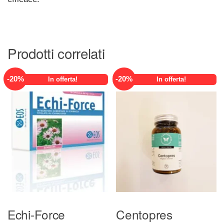
Prodotti correlati
-
20
%
-
20
%
In offerta!
In offerta!
Echi-Force
Centopres