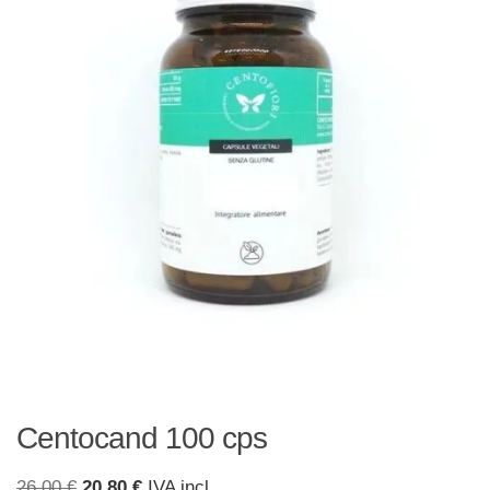
Centocand 100 cps
Il
Il
26,00
€
20,80
€
IVA incl.