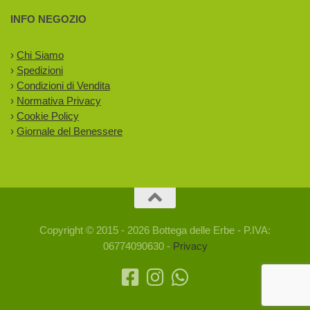
INFO NEGOZIO
›
Chi Siamo
›
Spedizioni
›
Condizioni di Vendita
›
Normativa Privacy
›
Cookie Policy
›
Giornale del Benessere
Copyright © 2015 - 2026 Bottega delle Erbe - P.IVA:
06774090630 -
Privacy