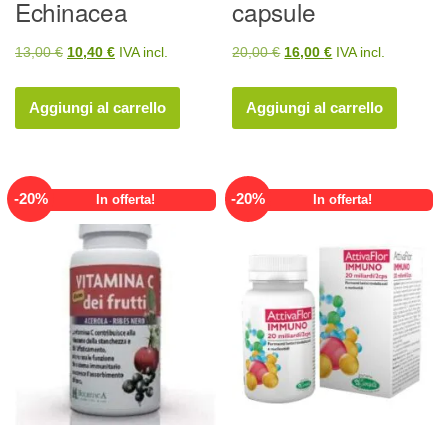
Echinacea
capsule
Il
Il
Il
Il
13,00
€
10,40
€
IVA incl.
20,00
€
16,00
€
IVA incl.
prezzo
prezzo
prezzo
prezzo
originale
attuale
originale
attuale
Aggiungi al carrello
Aggiungi al carrello
era:
è:
era:
è:
13,00 €.
10,40 €.
20,00 €.
16,00 €.
-
20
%
-
20
%
In offerta!
In offerta!