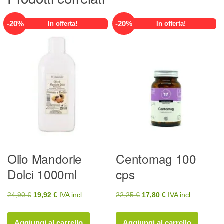
-
20
%
-
20
%
In offerta!
In offerta!
Olio Mandorle
Centomag 100
Dolci 1000ml
cps
Il
Il
Il
Il
24,90
€
19,92
€
IVA incl.
22,25
€
17,80
€
IVA incl.
prezzo
prezzo
prezzo
prezzo
originale
attuale
originale
attuale
Aggiungi al carrello
Aggiungi al carrello