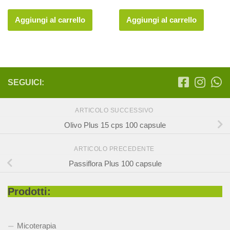
prezzo
prezzo
prezzo
prezzo
originale
attuale
originale
attuale
Aggiungi al carrello
Aggiungi al carrello
era:
è:
era:
è:
8,98 €.
7,18 €.
19,00 €.
15,20 €.
SEGUICI:
ARTICOLO SUCCESSIVO
Olivo Plus 15 cps 100 capsule
ARTICOLO PRECEDENTE
Passiflora Plus 100 capsule
Prodotti:
Micoterapia