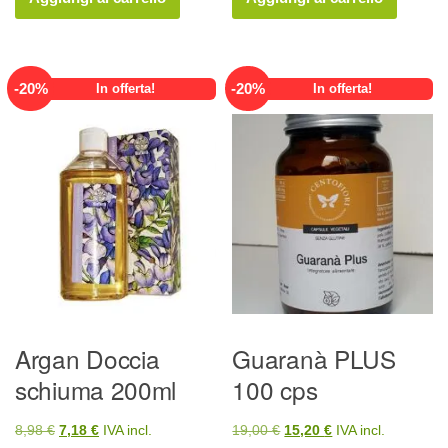
era:
è:
era:
è:
24,90 €.
19,92 €.
22,25 €.
17,80 €.
-
20
%
-
20
%
In offerta!
In offerta!
Argan Doccia
Guaranà PLUS
schiuma 200ml
100 cps
Il
Il
Il
Il
8,98
€
7,18
€
IVA incl.
19,00
€
15,20
€
IVA incl.