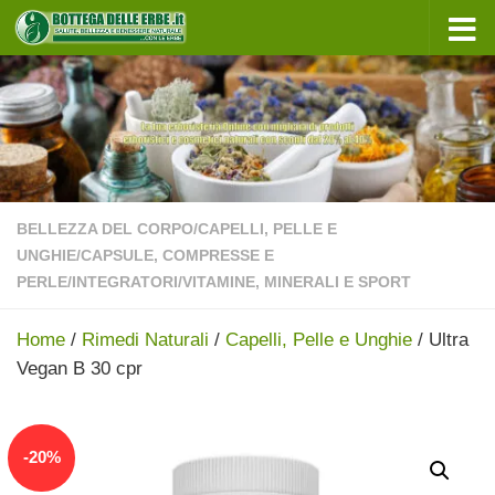
Sotto il contenuto
BELLEZZA DEL CORPO
/
CAPELLI, PELLE E
UNGHIE
/
CAPSULE, COMPRESSE E
PERLE
/
INTEGRATORI
/
VITAMINE, MINERALI E SPORT
Home
/
Rimedi Naturali
/
Capelli, Pelle e Unghie
/ Ultra
Vegan B 30 cpr
In offerta!
-
20
%