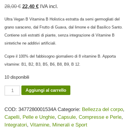
Il
Il
28,00
€
22,40
€
IVA incl.
prezzo
prezzo
Ultra Vegan B Vitamina B Holistica estratta da semi germogliati del
originale
attuale
grano saraceno, dal Frutto di Guava, dal limone e dal Basilico Santo.
era:
è:
Contiene soli estratti di piante, senza integrazione di Vitamine B
28,00 €.
22,40 €.
sintetiche ne additivi artificiali.
Copre il 100% del fabbisogno giornaliero di 8 vitamine B. Apporta
vitamine: B1, B2, B3, B5, B6, B8, B9, B 12.
10 disponibili
Ultra
Aggiungi al carrello
Vegan
B
COD:
3477280001534A
Categorie:
Bellezza del corpo
,
30
Capelli, Pelle e Unghie
,
Capsule, Compresse e Perle
,
cpr
Integratori
,
Vitamine, Minerali e Sport
quantità