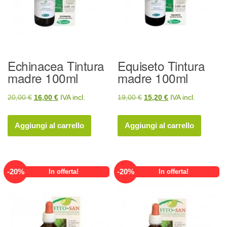
Echinacea Tintura
Equiseto Tintura
madre 100ml
madre 100ml
Il
Il
Il
Il
20,00
€
16,00
€
IVA incl.
19,00
€
15,20
€
IVA incl.
prezzo
prezzo
prezzo
prezzo
originale
attuale
originale
attuale
Aggiungi al carrello
Aggiungi al carrello
era:
è:
era:
è:
20,00 €.
16,00 €.
19,00 €.
15,20 €.
-
20
%
-
20
%
In offerta!
In offerta!