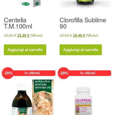
Centella
Clorofilla Sublime
T.M.100ml
90
Il
Il
Il
Il
19,00
€
15,20
€
IVA incl.
23,00
€
18,40
€
IVA incl.
prezzo
prezzo
prezzo
prezzo
originale
attuale
originale
attuale
Aggiungi al carrello
Aggiungi al carrello
era:
è:
era:
è:
19,00 €.
15,20 €.
23,00 €.
18,40 €.
-
20
%
-
20
%
In offerta!
In offerta!