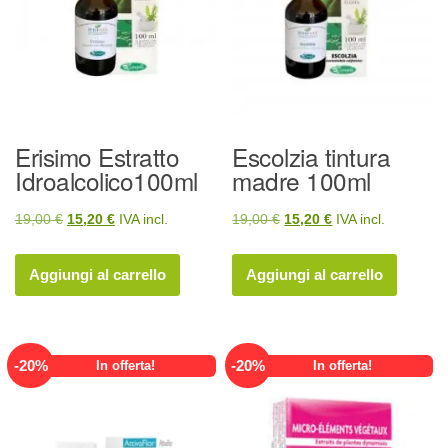
Erisimo Estratto
Escolzia tintura
Idroalcolico100ml
madre 100ml
Il
Il
Il
Il
19,00
€
15,20
€
IVA incl.
19,00
€
15,20
€
IVA incl.
prezzo
prezzo
prezzo
prezzo
originale
attuale
originale
attuale
Aggiungi al carrello
Aggiungi al carrello
era:
è:
era:
è:
19,00 €.
15,20 €.
19,00 €.
15,20 €.
-
20
%
-
20
%
In offerta!
In offerta!