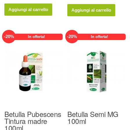
prezzo
prezzo
prezzo
prezzo
originale
attuale
originale
attuale
Aggiungi al carrello
Aggiungi al carrello
era:
è:
era:
è:
19,00 €.
15,20 €.
19,00 €.
15,20 €.
-
20
%
-
20
%
In offerta!
In offerta!
Betulla Pubescens
Betulla Semi MG
Tintura madre
100ml
100ml