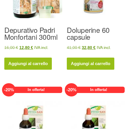
Depurativo Padri
Doluperine 60
Monfortani 300ml
capsule
Il
Il
Il
Il
16,00
€
12,80
€
IVA incl.
41,00
€
32,80
€
IVA incl.
prezzo
prezzo
prezzo
prezzo
originale
attuale
originale
attuale
Aggiungi al carrello
Aggiungi al carrello
era:
è:
era:
è:
16,00 €.
12,80 €.
41,00 €.
32,80 €.
-
20
%
-
20
%
In offerta!
In offerta!