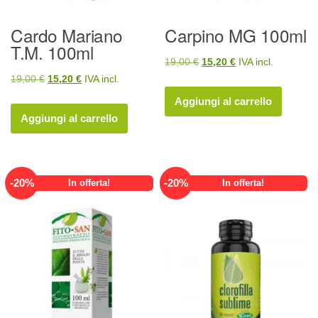
Cardo Mariano
Carpino MG 100ml
T.M. 100ml
Il
Il
19,00
€
15,20
€
IVA incl.
Il
Il
19,00
€
15,20
€
IVA incl.
prezzo
prezzo
prezzo
prezzo
originale
attuale
Aggiungi al carrello
originale
attuale
era:
è:
Aggiungi al carrello
era:
è:
19,00 €.
15,20 €.
19,00 €.
15,20 €.
-
20
%
-
20
%
In offerta!
In offerta!