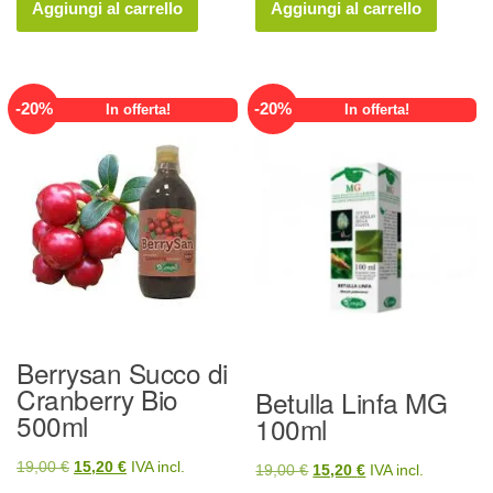
originale
attuale
originale
attuale
Aggiungi al carrello
Aggiungi al carrello
era:
è:
era:
è:
28,00 €.
22,40 €.
19,00 €.
15,20 €.
-
20
%
-
20
%
In offerta!
In offerta!
Berrysan Succo di
Cranberry Bio
Betulla Linfa MG
500ml
100ml
Il
Il
19,00
€
15,20
€
IVA incl.
Il
Il
19,00
€
15,20
€
IVA incl.