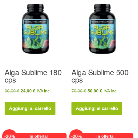
Alga Sublime 180
Alga Sublime 500
cps
cps
Il
Il
Il
Il
30,00
€
24,00
€
IVA incl.
70,00
€
56,00
€
IVA incl.
prezzo
prezzo
prezzo
prezzo
originale
attuale
originale
attuale
Aggiungi al carrello
Aggiungi al carrello
era:
è:
era:
è:
30,00 €.
24,00 €.
70,00 €.
56,00 €.
-
20
%
-
20
%
In offerta!
In offerta!