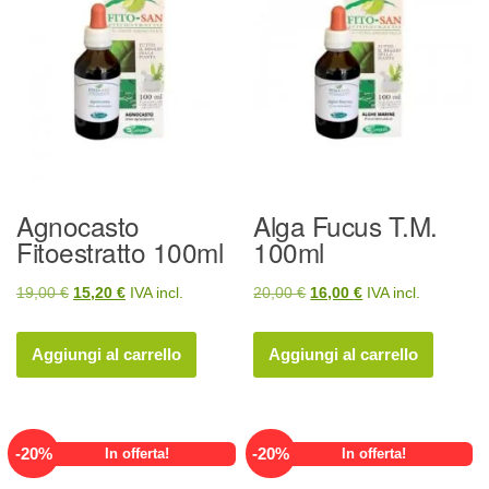
Agnocasto
Alga Fucus T.M.
Fitoestratto 100ml
100ml
Il
Il
Il
Il
19,00
€
15,20
€
IVA incl.
20,00
€
16,00
€
IVA incl.
prezzo
prezzo
prezzo
prezzo
originale
attuale
originale
attuale
Aggiungi al carrello
Aggiungi al carrello
era:
è:
era:
è:
19,00 €.
15,20 €.
20,00 €.
16,00 €.
-
20
%
-
20
%
In offerta!
In offerta!