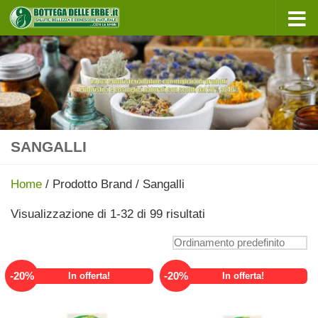
Sotto il contenuto
SANGALLI
Home
/ Prodotto Brand / Sangalli
Visualizzazione di 1-32 di 99 risultati
-
20
%
-
20
%
In offerta!
In offerta!