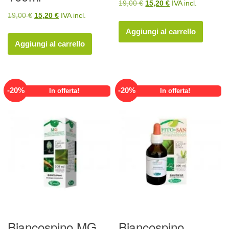
Il
Il
19,00
€
15,20
€
IVA incl.
Il
Il
19,00
€
15,20
€
IVA incl.
prezzo
prezzo
prezzo
prezzo
originale
attuale
Aggiungi al carrello
originale
attuale
era:
è:
Aggiungi al carrello
era:
è:
19,00 €.
15,20 €.
19,00 €.
15,20 €.
-
20
%
-
20
%
In offerta!
In offerta!
Biancospino MG
Biancospino