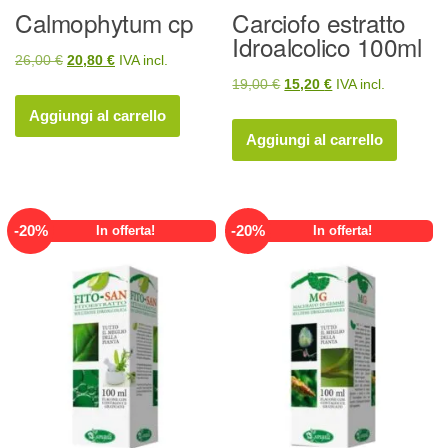
Calmophytum cp
Carciofo estratto
Idroalcolico 100ml
Il
Il
26,00
€
20,80
€
IVA incl.
Il
Il
19,00
€
15,20
€
IVA incl.
prezzo
prezzo
prezzo
prezzo
originale
attuale
Aggiungi al carrello
originale
attuale
era:
è:
Aggiungi al carrello
era:
è:
26,00 €.
20,80 €.
19,00 €.
15,20 €.
-
20
%
-
20
%
In offerta!
In offerta!