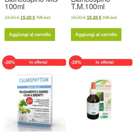
100ml
T.M.100ml
Il
Il
Il
Il
19,00
€
15,20
€
IVA incl.
19,00
€
15,20
€
IVA incl.
prezzo
prezzo
prezzo
prezzo
originale
attuale
originale
attuale
Aggiungi al carrello
Aggiungi al carrello
era:
è:
era:
è:
19,00 €.
15,20 €.
19,00 €.
15,20 €.
-
20
%
-
20
%
In offerta!
In offerta!