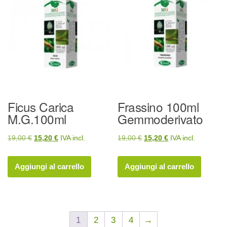
Ficus Carica
Frassino 100ml
M.G.100ml
Gemmoderivato
Il
Il
Il
Il
19,00
€
15,20
€
IVA incl.
19,00
€
15,20
€
IVA incl.
prezzo
prezzo
prezzo
prezzo
originale
attuale
originale
attuale
Aggiungi al carrello
Aggiungi al carrello
era:
è:
era:
è:
19,00 €.
15,20 €.
19,00 €.
15,20 €.
1
2
3
4
→