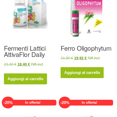
Fermenti Lattici
Ferro Oligophytum
AttivaFlor Daily
Il
Il
24,90
€
19,92
€
IVA incl.
Il
Il
23,00
€
18,40
€
IVA incl.
prezzo
prezzo
prezzo
prezzo
originale
attuale
Aggiungi al carrello
originale
attuale
era:
è:
Aggiungi al carrello
era:
è:
24,90 €.
19,92 €.
23,00 €.
18,40 €.
-
20
%
-
20
%
In offerta!
In offerta!