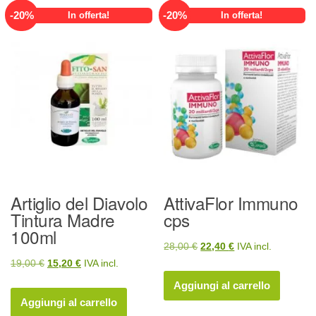
-
20
%
-
20
%
In offerta!
In offerta!
Artiglio del Diavolo
AttivaFlor Immuno
Tintura Madre
cps
100ml
Il
Il
28,00
€
22,40
€
IVA incl.
Il
Il
19,00
€
15,20
€
IVA incl.
prezzo
prezzo
prezzo
prezzo
originale
attuale
Aggiungi al carrello
originale
attuale
era:
è:
Aggiungi al carrello