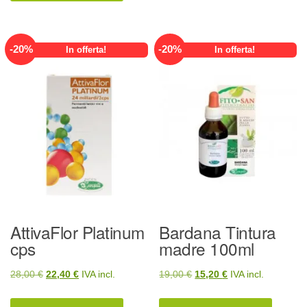
era:
è:
28,00 €.
22,40 €.
19,00 €.
15,20 €.
-
20
%
-
20
%
In offerta!
In offerta!
AttivaFlor Platinum
Bardana Tintura
cps
madre 100ml
Il
Il
Il
Il
28,00
€
22,40
€
IVA incl.
19,00
€
15,20
€
IVA incl.
prezzo
prezzo
prezzo
prezzo