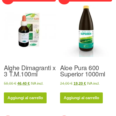
Alghe Dimagranti x
Aloe Pura 600
3 T.M.100ml
Superior 1000ml
Il
Il
Il
Il
58,00
€
46,40
€
IVA incl.
24,00
€
19,20
€
IVA incl.
prezzo
prezzo
prezzo
prezzo
originale
attuale
originale
attuale
Aggiungi al carrello
Aggiungi al carrello
era:
è:
era:
è:
58,00 €.
46,40 €.
24,00 €.
19,20 €.