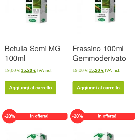
Betulla Semi MG
Frassino 100ml
100ml
Gemmoderivato
Il
Il
Il
Il
19,00
€
15,20
€
IVA incl.
19,00
€
15,20
€
IVA incl.
prezzo
prezzo
prezzo
prezzo
originale
attuale
originale
attuale
Aggiungi al carrello
Aggiungi al carrello
era:
è:
era:
è:
19,00 €.
15,20 €.
19,00 €.
15,20 €.
-
20
%
-
20
%
In offerta!
In offerta!