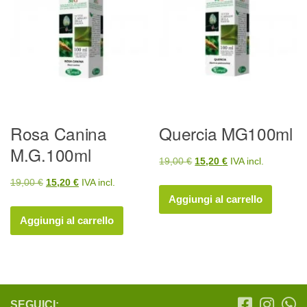
Rosa Canina
Quercia MG100ml
M.G.100ml
Il
Il
19,00
€
15,20
€
IVA incl.
prezzo
prezzo
Il
Il
19,00
€
15,20
€
IVA incl.
originale
attuale
Aggiungi al carrello
prezzo
prezzo
era:
è:
originale
attuale
Aggiungi al carrello
19,00 €.
15,20 €.
era:
è:
19,00 €.
15,20 €.
SEGUICI: