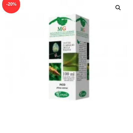
In offerta!
-
20
%