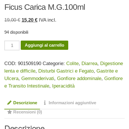
Ficus Carica M.G.100ml
Il
Il
19,00
€
15,20
€
IVA incl.
prezzo
prezzo
94 disponibili
originale
attuale
era:
è:
Ficus
Aggiungi al carrello
19,00 €.
15,20 €.
Carica
M.G.100ml
COD:
901509190
Categorie:
Colite
,
Diarrea
,
Digestione
quantità
lenta e difficile
,
Disturbi Gastrici e Fegato
,
Gastrite e
Ulcera
,
Gemmoderivati
,
Gonfiore addominale
,
Gonfiore
e Transito Intestinale
,
Iperacidità
Descrizione
Informazioni aggiuntive
Recensioni (0)
Descrizione