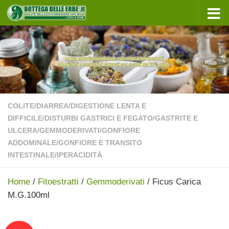
Sotto il contenuto
COLITE
/
DIARREA
/
DIGESTIONE LENTA E
DIFFICILE
/
DISTURBI GASTRICI E FEGATO
/
GASTRITE E
ULCERA
/
GEMMODERIVATI
/
GONFIORE
ADDOMINALE
/
GONFIORE E TRANSITO
INTESTINALE
/
IPERACIDITÀ
Home
/
Fitoestratti
/
Gemmoderivati
/ Ficus Carica
M.G.100ml