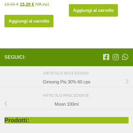
prezzo
prezzo
Il
Il
19,00
€
15,20
€
IVA incl.
originale
attuale
Aggiungi al carrello
prezzo
prezzo
era:
è:
originale
attuale
Aggiungi al carrello
29,00 €.
23,20 €.
era:
è:
19,00 €.
15,20 €.
SEGUICI:
ARTICOLO SUCCESSIVO
Ginseng Più 30% 60 cps
ARTICOLO PRECEDENTE
Moon 100ml
Prodotti: