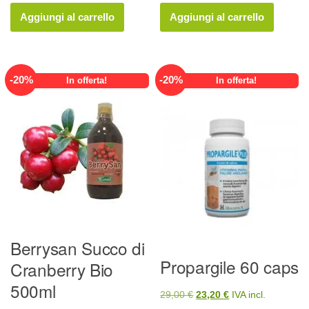
originale
attuale
originale
attuale
Aggiungi al carrello
Aggiungi al carrello
era:
è:
era:
è:
26,00 €.
20,80 €.
24,00 €.
19,20 €.
-
20
%
-
20
%
In offerta!
In offerta!
Berrysan Succo di
Propargile 60 caps
Cranberry Bio
500ml
Il
Il
29,00
€
23,20
€
IVA incl.