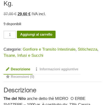
Kg.
Il
Il
37,00
€
29,60
€
IVA incl.
prezzo
prezzo
9 disponibili
originale
attuale
era:
è:
The
Aggiungi al carrello
37,00 €.
29,60 €.
del
Nilo
Categorie:
Gonfiore e Transito Intestinale
,
Stitichezza
,
o
Tisane, Infusi e Succhi
Midro
Lassativo
Descrizione
Informazioni aggiuntive
1
Kg.
Recensioni (0)
quantità
Descrizione
The del Nilo
anche detto thè MIDRO O ERBE
SVIZZERE – 1000 gr. è costituito da: 73% Cassia