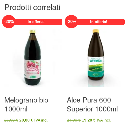
Prodotti correlati
-
20
%
-
20
%
In offerta!
In offerta!
Melograno bio
Aloe Pura 600
1000ml
Superior 1000ml
Il
Il
Il
Il
26,00
€
20,80
€
IVA incl.
24,00
€
19,20
€
IVA incl.
prezzo
prezzo
prezzo
prezzo