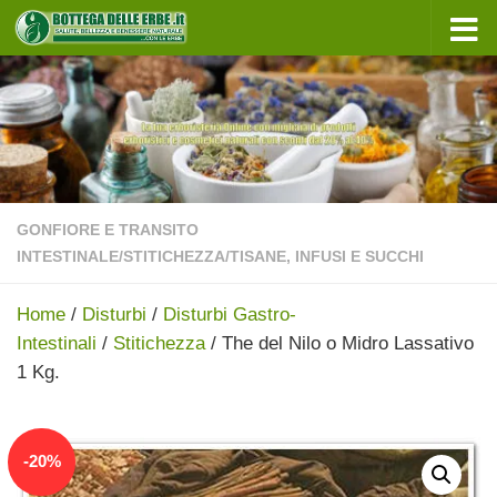
Sotto il contenuto
GONFIORE E TRANSITO
INTESTINALE
/
STITICHEZZA
/
TISANE, INFUSI E SUCCHI
Home
/
Disturbi
/
Disturbi Gastro-
Intestinali
/
Stitichezza
/ The del Nilo o Midro Lassativo
1 Kg.
In offerta!
-
20
%