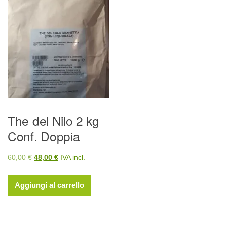
The del Nilo 2 kg
Conf. Doppia
Il
Il
60,00
€
48,00
€
IVA incl.
prezzo
prezzo
originale
attuale
Aggiungi al carrello
era:
è:
60,00 €.
48,00 €.