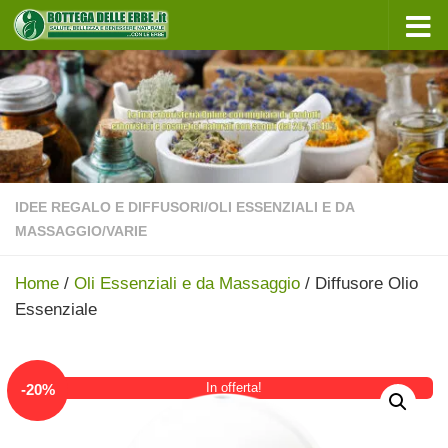
Sotto il contenuto
IDEE REGALO E DIFFUSORI
/
OLI ESSENZIALI E DA
MASSAGGIO
/
VARIE
Home
/
Oli Essenziali e da Massaggio
/ Diffusore Olio
Essenziale
In offerta!
-
20
%