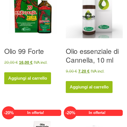
Olio 99 Forte
Olio essenziale di
Cannella, 10 ml
Il
Il
20,00
€
16,00
€
IVA incl.
prezzo
prezzo
Il
Il
9,00
€
7,20
€
IVA incl.
originale
attuale
Aggiungi al carrello
prezzo
prezzo
era:
è:
originale
attuale
Aggiungi al carrello
20,00 €.
16,00 €.
era:
è:
9,00 €.
7,20 €.
-
20
%
-
20
%
In offerta!
In offerta!