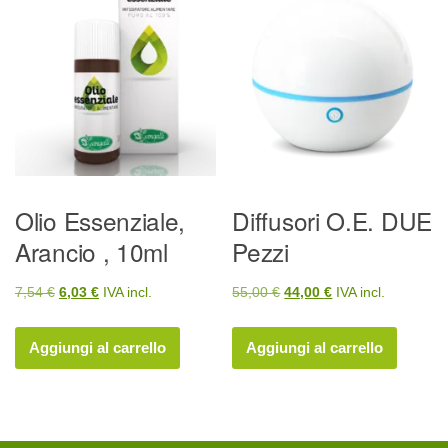
Olio Essenziale,
Diffusori O.E. DUE
Arancio , 10ml
Pezzi
Il
Il
Il
Il
7,54
€
6,03
€
IVA incl.
55,00
€
44,00
€
IVA incl.
prezzo
prezzo
prezzo
prezzo
originale
attuale
originale
attuale
Aggiungi al carrello
Aggiungi al carrello
era:
è:
era:
è:
7,54 €.
6,03 €.
55,00 €.
44,00 €.