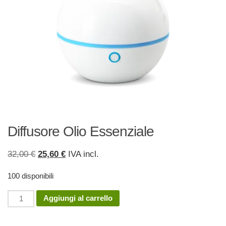
Diffusore Olio Essenziale
Il
Il
32,00
€
25,60
€
IVA incl.
prezzo
prezzo
100 disponibili
originale
attuale
era:
è:
Diffusore
Aggiungi al carrello
32,00 €.
25,60 €.
Olio
Essenziale