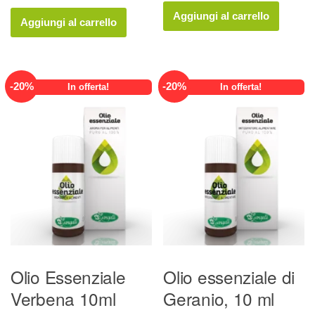
prezzo
prezzo
originale
attuale
Aggiungi al carrello
originale
attuale
Aggiungi al carrello
era:
è:
era:
è:
18,50 €.
14,80 €.
9,88 €.
7,90 €.
-
20
%
-
20
%
In offerta!
In offerta!
Olio Essenziale
Olio essenziale di
Verbena 10ml
Geranio, 10 ml