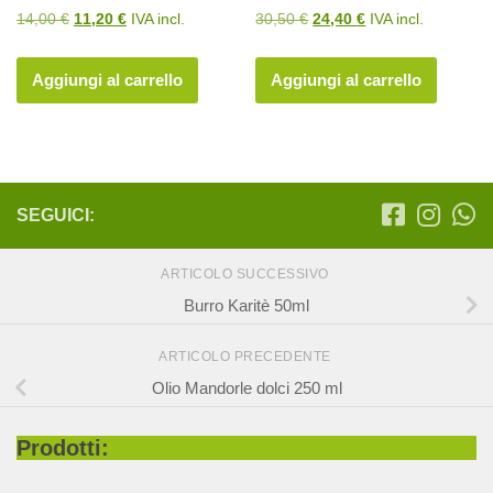
Il
Il
Il
Il
14,00
€
11,20
€
IVA incl.
30,50
€
24,40
€
IVA incl.
prezzo
prezzo
prezzo
prezzo
originale
attuale
originale
attuale
Aggiungi al carrello
Aggiungi al carrello
era:
è:
era:
è:
14,00 €.
11,20 €.
30,50 €.
24,40 €.
SEGUICI:
ARTICOLO SUCCESSIVO
Burro Karitè 50ml
ARTICOLO PRECEDENTE
Olio Mandorle dolci 250 ml
Prodotti: