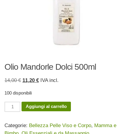
Olio Mandorle Dolci 500ml
Il
Il
14,00
€
11,20
€
IVA incl.
prezzo
prezzo
100 disponibili
originale
attuale
era:
è:
Olio
Aggiungi al carrello
14,00 €.
11,20 €.
Mandorle
Dolci
Categorie:
Bellezza Pelle Viso e Corpo
,
Mamma e
500ml
Bimbo
,
Oli Essenziali e da Massaggio