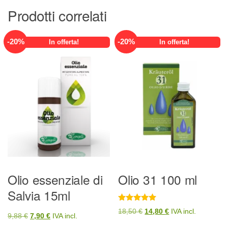
Prodotti correlati
-
20
%
-
20
%
In offerta!
In offerta!
Olio essenziale di
Olio 31 100 ml
Salvia 15ml
Valutato
Il
Il
18,50
€
14,80
€
IVA incl.
Il
Il
5
9,88
€
7,90
€
IVA incl.
su 5
prezzo
prezzo