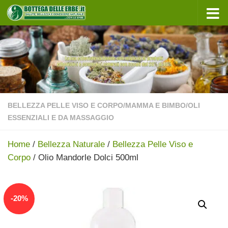
Sotto il contenuto
BELLEZZA PELLE VISO E CORPO
/
MAMMA E BIMBO
/
OLI
ESSENZIALI E DA MASSAGGIO
Home
/
Bellezza Naturale
/
Bellezza Pelle Viso e
Corpo
/ Olio Mandorle Dolci 500ml
In offerta!
-
20
%