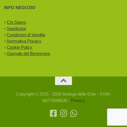
INFO NEGOZIO
›
Chi Siamo
›
Spedizioni
›
Condizioni di Vendita
›
Normativa Privacy
›
Cookie Policy
›
Giornale del Benessere
Copyright © 2015 - 2026 Bottega delle Erbe - P.IVA:
06774090630 -
Privacy