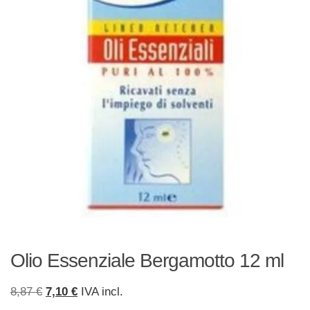
Olio Essenziale Bergamotto 12 ml
Il
Il
8,87
€
7,10
€
IVA incl.
prezzo
prezzo