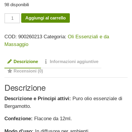
98 disponibili
originale
attuale
era:
è:
Olio
Aggiungi al carrello
8,87 €.
7,10 €.
Essenziale
Bergamotto
COD:
900260213
Categoria:
Oli Essenziali e da
12
Massaggio
ml
quantità
Descrizione
Informazioni aggiuntive
Recensioni (0)
Descrizione
Descrizione e Principi attivi:
Puro olio essenziale di
Bergamotto.
Confezione:
Flacone da 12ml.
Modo d’uso:
In diffusore per ambienti.