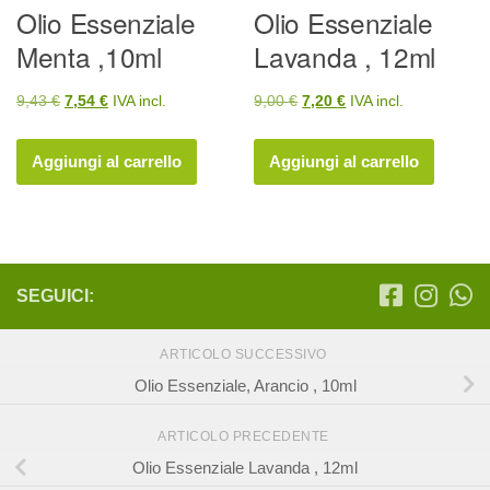
Olio Essenziale
Olio Essenziale
Menta ,10ml
Lavanda , 12ml
Il
Il
Il
Il
9,43
€
7,54
€
IVA incl.
9,00
€
7,20
€
IVA incl.
prezzo
prezzo
prezzo
prezzo
originale
attuale
originale
attuale
Aggiungi al carrello
Aggiungi al carrello
era:
è:
era:
è:
9,43 €.
7,54 €.
9,00 €.
7,20 €.
SEGUICI:
ARTICOLO SUCCESSIVO
Olio Essenziale, Arancio , 10ml
ARTICOLO PRECEDENTE
Olio Essenziale Lavanda , 12ml