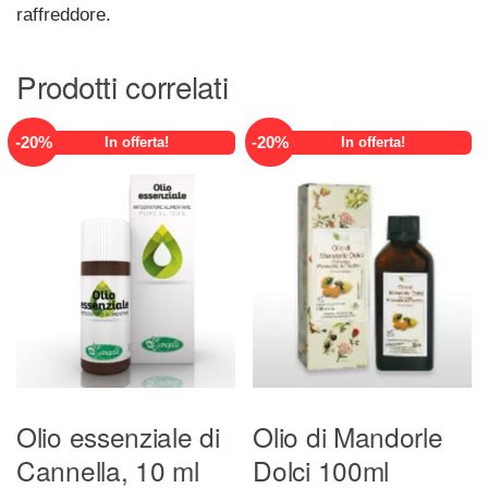
raffreddore.
Prodotti correlati
-
20
%
-
20
%
In offerta!
In offerta!
Olio essenziale di
Olio di Mandorle
Cannella, 10 ml
Dolci 100ml