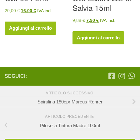
Salvia 15ml
Il
Il
20,00
€
16,00
€
IVA incl.
prezzo
prezzo
Il
Il
9,88
€
7,90
€
IVA incl.
originale
attuale
Aggiungi al carrello
prezzo
prezzo
era:
è:
originale
attuale
Aggiungi al carrello
20,00 €.
16,00 €.
era:
è:
9,88 €.
7,90 €.
SEGUICI:
ARTICOLO SUCCESSIVO
Spirulina 180cpr Marcus Rohrer
ARTICOLO PRECEDENTE
Pilosella Tintura Madre 100ml