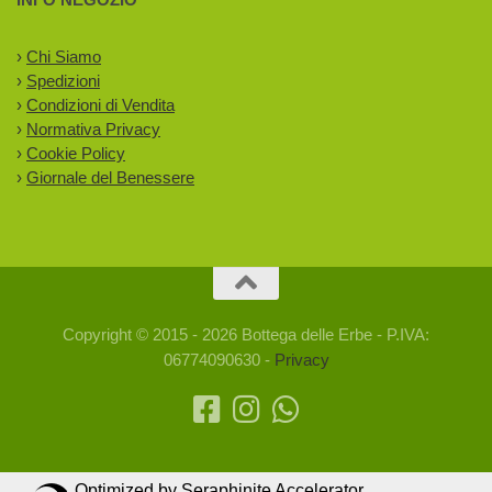
›
Chi Siamo
›
Spedizioni
›
Condizioni di Vendita
›
Normativa Privacy
›
Cookie Policy
›
Giornale del Benessere
Copyright © 2015 - 2026 Bottega delle Erbe - P.IVA:
06774090630 -
Privacy
Optimized by Seraphinite Accelerator