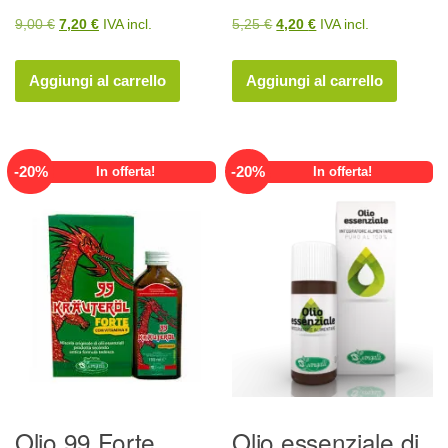
Il
Il
Il
Il
9,00
€
7,20
€
IVA incl.
5,25
€
4,20
€
IVA incl.
prezzo
prezzo
prezzo
prezzo
originale
attuale
originale
attuale
Aggiungi al carrello
Aggiungi al carrello
era:
è:
era:
è:
9,00 €.
7,20 €.
5,25 €.
4,20 €.
-
20
%
-
20
%
In offerta!
In offerta!
Olio 99 Forte
Olio essenziale di