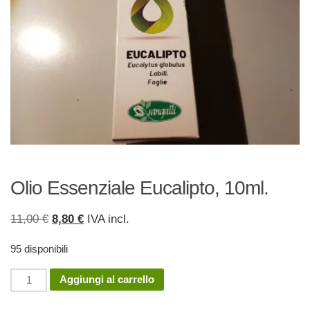
Olio Essenziale Eucalipto, 10ml.
Il
Il
11,00
€
8,80
€
IVA incl.
prezzo
prezzo
95 disponibili
originale
attuale
era:
è:
Olio
Aggiungi al carrello
11,00 €.
8,80 €.
Essenziale