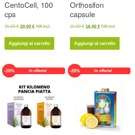
CentoCell, 100
Orthosifon
cps
capsule
Il
Il
Il
Il
25,00
€
20,00
€
IVA incl.
20,00
€
16,00
€
IVA incl.
prezzo
prezzo
prezzo
prezzo
originale
attuale
originale
attuale
Aggiungi al carrello
Aggiungi al carrello
era:
è:
era:
è:
25,00 €.
20,00 €.
20,00 €.
16,00 €.
-
20
%
-
20
%
In offerta!
In offerta!