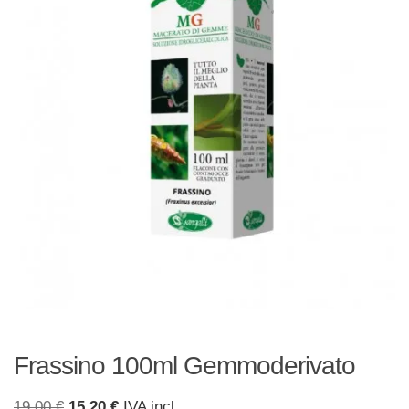
Frassino 100ml Gemmoderivato
Il
Il
19,00
€
15,20
€
IVA incl.