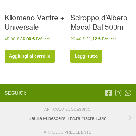
Kilomeno Ventre +
Sciroppo d’Albero
Universale
Madal Bal 500ml
Il
Il
Il
Il
45,00
€
36,00
€
IVA incl.
26,40
€
21,12
€
IVA incl.
prezzo
prezzo
prezzo
prezzo
originale
attuale
originale
attuale
Aggiungi al carrello
Leggi tutto
era:
è:
era:
è:
45,00 €.
36,00 €.
26,40 €.
21,12 €.
SEGUICI:
ARTICOLO SUCCESSIVO
Betulla Pubescens Tintura madre 100ml
ARTICOLO PRECEDENTE