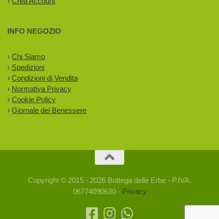
›
Crea Account
INFO NEGOZIO
›
Chi Siamo
›
Spedizioni
›
Condizioni di Vendita
›
Normativa Privacy
›
Cookie Policy
›
Giornale del Benessere
Copyright © 2015 - 2026 Bottega delle Erbe - P.IVA:
06774090630 -
Privacy