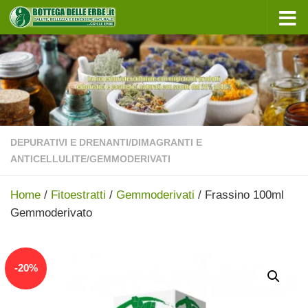
Sotto il contenuto
DEPURATIVI E DRENANTI
/
DIMAGRANTI E
ANTICELLULITE
/
GEMMODERIVATI
Home
/
Fitoestratti
/
Gemmoderivati
/ Frassino 100ml
Gemmoderivato
In offerta!
-
20
%