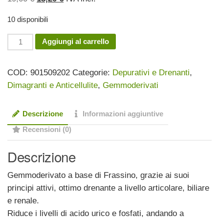
prezzo
prezzo
10 disponibili
originale
attuale
era:
è:
Frassino
Aggiungi al carrello
19,00 €.
15,20 €.
100ml
Gemmoderivato
COD:
901509202
Categorie:
Depurativi e Drenanti
,
quantità
Dimagranti e Anticellulite
,
Gemmoderivati
Descrizione
Informazioni aggiuntive
Recensioni (0)
Descrizione
Gemmoderivato a base di Frassino, grazie ai suoi
principi attivi, ottimo drenante a livello articolare, biliare
e renale.
Riduce i livelli di acido urico e fosfati, andando a