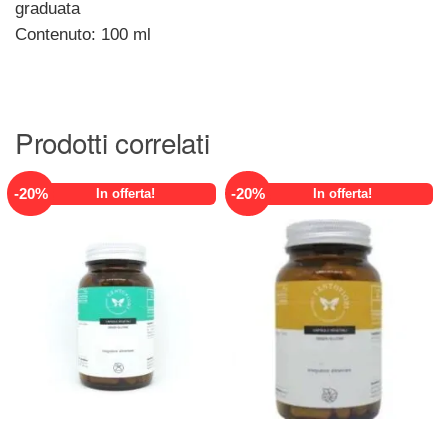
graduata
Contenuto: 100 ml
Prodotti correlati
-
20
%
-
20
%
In offerta!
In offerta!