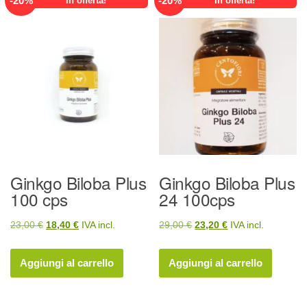
-
20
%
-
20
%
In offerta!
In offerta!
Ginkgo Biloba Plus
Ginkgo Biloba Plus
100 cps
24 100cps
Il
Il
Il
Il
23,00
€
18,40
€
IVA incl.
29,00
€
23,20
€
IVA incl.
prezzo
prezzo
prezzo
prezzo
originale
attuale
originale
attuale
Aggiungi al carrello
Aggiungi al carrello
era:
è:
era:
è:
23,00 €.
18,40 €.
29,00 €.
23,20 €.