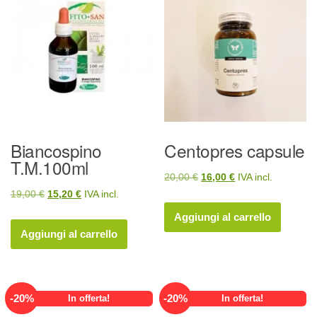
Biancospino
Centopres capsule
T.M.100ml
Il
Il
20,00
€
16,00
€
IVA incl.
Il
Il
19,00
€
15,20
€
IVA incl.
prezzo
prezzo
prezzo
prezzo
originale
attuale
Aggiungi al carrello
originale
attuale
era:
è:
Aggiungi al carrello
era:
è:
20,00 €.
16,00 €.
19,00 €.
15,20 €.
-
20
%
-
20
%
In offerta!
In offerta!