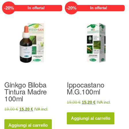
-
20
%
-
20
%
In offerta!
In offerta!
Ginkgo Biloba
Ippocastano
Tintura Madre
M.G.100ml
100ml
Il
Il
19,00
€
15,20
€
IVA incl.
Il
Il
19,00
€
15,20
€
IVA incl.
prezzo
prezzo
prezzo
prezzo
originale
attuale
Aggiungi al carrello
originale
attuale
era:
è:
Aggiungi al carrello