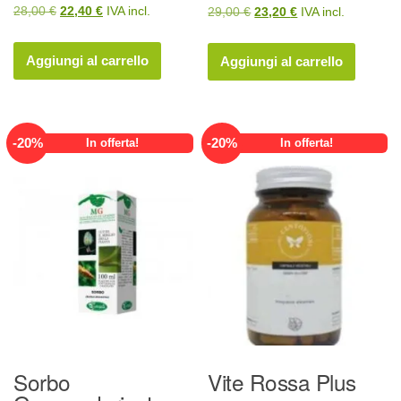
Il
Il
Il
Il
28,00
€
22,40
€
IVA incl.
29,00
€
23,20
€
IVA incl.
prezzo
prezzo
prezzo
prezzo
originale
attuale
originale
attuale
Aggiungi al carrello
Aggiungi al carrello
era:
è:
era:
è:
28,00 €.
22,40 €.
29,00 €.
23,20 €.
-
20
%
-
20
%
In offerta!
In offerta!
Sorbo
Vite Rossa Plus