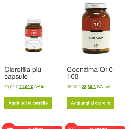
Clorofilla più
Coenzima Q10
capsule
100
Il
Il
Il
Il
30,00
€
24,00
€
IVA incl.
36,00
€
28,80
€
IVA incl.
prezzo
prezzo
prezzo
prezzo
originale
attuale
originale
attuale
Aggiungi al carrello
Aggiungi al carrello
era:
è:
era:
è:
30,00 €.
24,00 €.
36,00 €.
28,80 €.