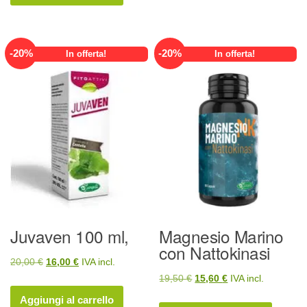
era:
è:
19,00 €.
15,20 €.
19,00 €.
15,20 €.
-
20
%
-
20
%
In offerta!
In offerta!
Juvaven 100 ml,
Magnesio Marino
con Nattokinasi
Il
Il
20,00
€
16,00
€
IVA incl.
Il
Il
19,50
€
15,60
€
IVA incl.
prezzo
prezzo
prezzo
prezzo
originale
attuale
Aggiungi al carrello