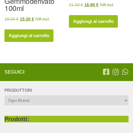
Gemmoderivato
Il
Il
21,00
€
16,80
€
IVA incl.
100ml
prezzo
prezzo
Il
Il
19,00
€
15,20
€
IVA incl.
originale
attuale
Aggiungi al carrello
prezzo
prezzo
era:
è:
originale
attuale
21,00 €.
16,80 €.
Aggiungi al carrello
era:
è:
19,00 €.
15,20 €.
SEGUICI:
PRODUTTORI
Prodotti: