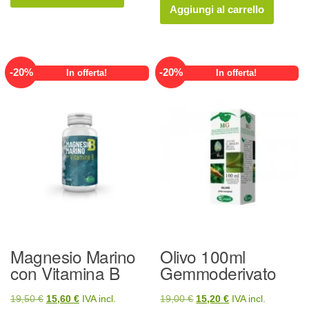
originale
attuale
era:
è:
Aggiungi al carrello
era:
è:
20,00 €.
16,00 €.
19,50 €.
15,60 €.
-
20
%
-
20
%
In offerta!
In offerta!
Magnesio Marino
Olivo 100ml
con Vitamina B
Gemmoderivato
Il
Il
Il
Il
19,50
€
15,60
€
IVA incl.
19,00
€
15,20
€
IVA incl.