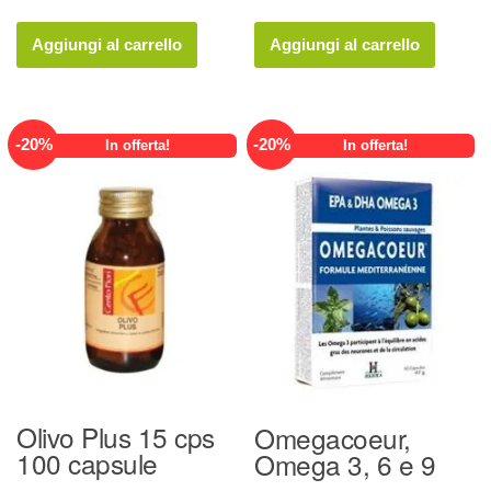
prezzo
prezzo
prezzo
prezzo
originale
attuale
originale
attuale
Aggiungi al carrello
Aggiungi al carrello
era:
è:
era:
è:
19,50 €.
15,60 €.
19,00 €.
15,20 €.
-
20
%
-
20
%
In offerta!
In offerta!
Olivo Plus 15 cps
Omegacoeur,
100 capsule
Omega 3, 6 e 9