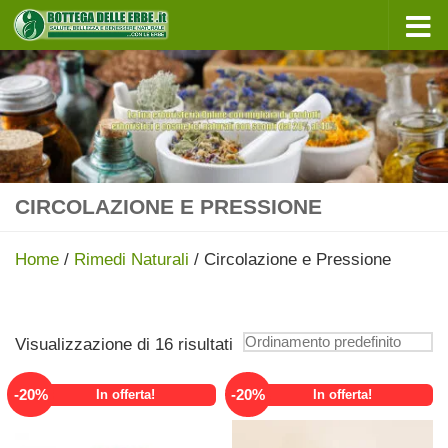
Sotto il contenuto
CIRCOLAZIONE E PRESSIONE
Home
/
Rimedi Naturali
/ Circolazione e Pressione
Visualizzazione di 16 risultati
-
20
%
-
20
%
In offerta!
In offerta!