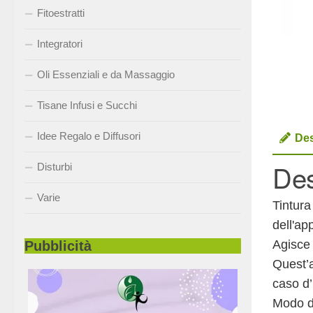
Fitoestratti
Integratori
Oli Essenziali e da Massaggio
Tisane Infusi e Succhi
Idee Regalo e Diffusori
Des
Des
Disturbi
Varie
Tintura
dell'ap
Agisce 
Pubblicità
Quest’a
caso d’
Modo d