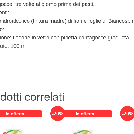
occe, tre volte al giorno prima dei pasti.
enti:
o idroalcolico (tintura madre) di fiori e foglie di Biancos
o:
one: flacone in vetro con pipetta contagocce graduata
uto: 100 ml
dotti correlati
-
20
%
-
20
%
In offerta!
In offerta!