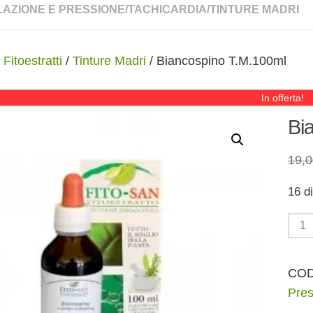
LAZIONE E PRESSIONE
/
TACHICARDIA
/
TINTURE MADRI
/
Fitoestratti
/
Tinture Madri
/ Biancospino T.M.100ml
In offerta!
Bi
19,
16 di
Bian
T.M.
quan
CO
Pres