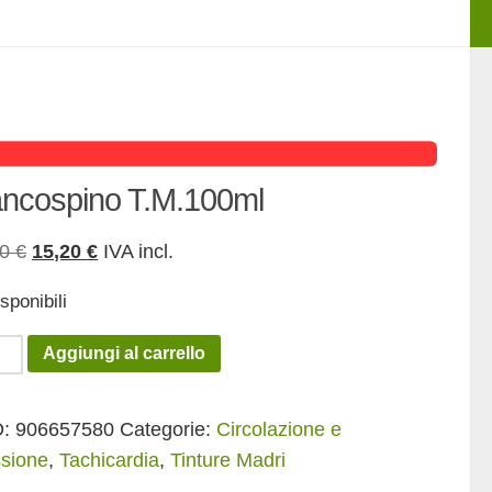
ancospino T.M.100ml
Il
Il
00
€
15,20
€
IVA incl.
prezzo
prezzo
sponibili
originale
attuale
era:
è:
cospino
Aggiungi al carrello
19,00 €.
15,20 €.
100ml
tità
D:
906657580
Categorie:
Circolazione e
sione
,
Tachicardia
,
Tinture Madri