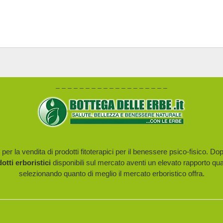
– – – – – – – – – – – – – – – – – – –
er la vendita di prodotti fitoterapici per il benessere psico-fisico. Do
dotti erboristici
disponibili sul mercato aventi un elevato rapporto qua
selezionando quanto di meglio il mercato erboristico offra.