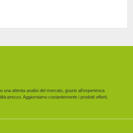
po una attenta analisi del mercato, grazie all'esperienza
lità-prezzo. Aggiorniamo costantemente i prodotti offerti,