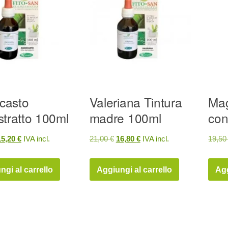
casto
Valeriana Tintura
Mag
stratto 100ml
madre 100ml
con
Il
Il
Il
15,20
€
IVA incl.
21,00
€
16,80
€
IVA incl.
19,5
prezzo
prezzo
prezzo
prezzo
riginale
attuale
originale
attuale
ngi al carrello
Aggiungi al carrello
Agg
ra:
è:
era:
è:
9,00 €.
15,20 €.
21,00 €.
16,80 €.