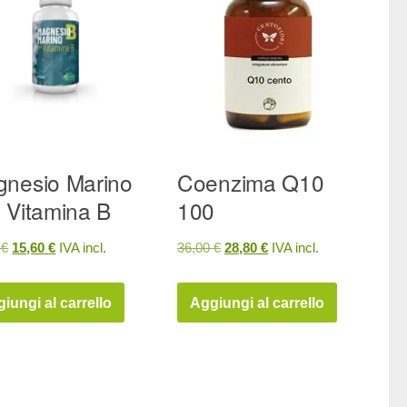
nesio Marino
Coenzima Q10
 Vitamina B
100
Il
Il
Il
Il
0
€
15,60
€
IVA incl.
36,00
€
28,80
€
IVA incl.
prezzo
prezzo
prezzo
prezzo
originale
attuale
originale
attuale
iungi al carrello
Aggiungi al carrello
era:
è:
era:
è:
19,50 €.
15,60 €.
36,00 €.
28,80 €.