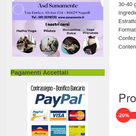
30-40 g
Ingredi
Estratt
Format
Confezi
Conten
Pagamenti Accettati
Pro
-
20
%