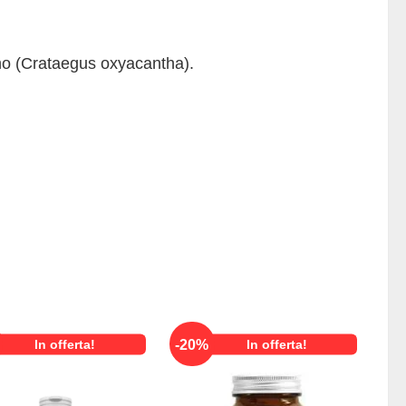
pino (Crataegus oxyacantha).
-
20
%
In offerta!
In offerta!