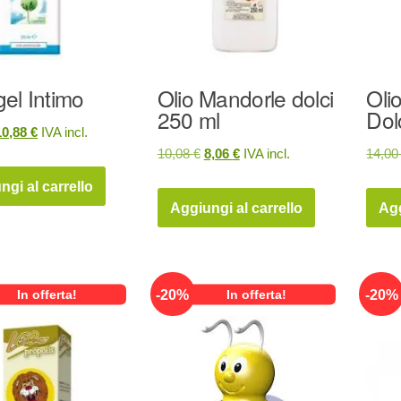
gel Intimo
Olio Mandorle dolci
Oli
250 ml
Dol
Il
10,88
€
IVA incl.
Il
Il
10,08
€
8,06
€
IVA incl.
14,0
prezzo
prezzo
prezzo
prezzo
riginale
attuale
ngi al carrello
originale
attuale
ra:
è:
Aggiungi al carrello
Agg
era:
è:
3,60 €.
10,88 €.
10,08 €.
8,06 €.
-
20
%
-
20
%
In offerta!
In offerta!