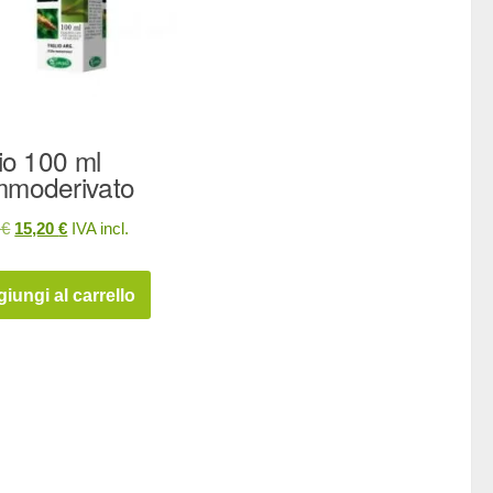
lio 100 ml
moderivato
Il
Il
0
€
15,20
€
IVA incl.
prezzo
prezzo
originale
attuale
iungi al carrello
era:
è:
19,00 €.
15,20 €.