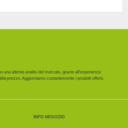
po una attenta analisi del mercato, grazie all'esperienza
lità-prezzo. Aggiorniamo costantemente i prodotti offerti,
INFO NEGOZIO