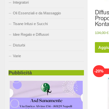
Integratori
Diffus
Oli Essenziali e da Massaggio
Propo
Kont
Tisane Infusi e Succhi
134,00
€
Idee Regalo e Diffusori
Disturbi
Aggiu
Varie
-
20
%
Pubblicità