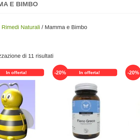
A E BIMBO
/
Rimedi Naturali
/ Mamma e Bimbo
zzazione di 11 risultati
-
20
%
-
20
%
In offerta!
In offerta!