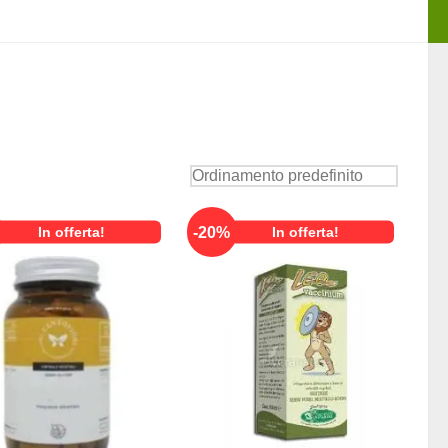
-
20
%
In offerta!
In offerta!