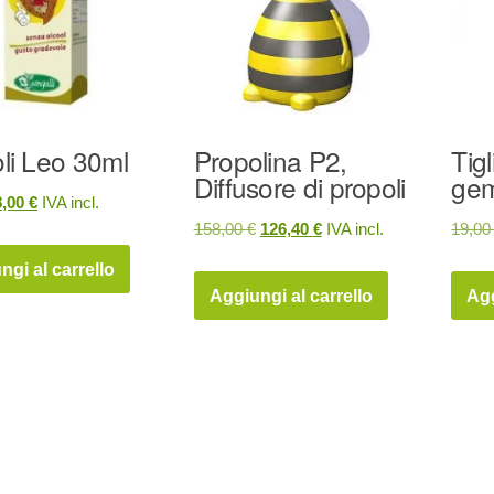
li Leo 30ml
Propolina P2,
Tig
Diffusore di propoli
gem
Il
8,00
€
IVA incl.
Il
Il
158,00
€
126,40
€
IVA incl.
19,0
prezzo
prezzo
prezzo
prezzo
riginale
attuale
ngi al carrello
originale
attuale
ra:
è:
Aggiungi al carrello
Agg
era:
è:
0,00 €.
8,00 €.
158,00 €.
126,40 €.