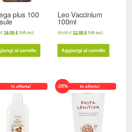
ega plus 100
Leo Vaccinium
sule
100ml
Il
Il
Il
Il
0
€
16,00
€
IVA incl.
15,00
€
12,00
€
IVA incl.
prezzo
prezzo
prezzo
prezzo
originale
attuale
originale
attuale
iungi al carrello
Aggiungi al carrello
era:
è:
era:
è:
20,00 €.
16,00 €.
15,00 €.
12,00 €.
-
20
%
In offerta!
In offerta!