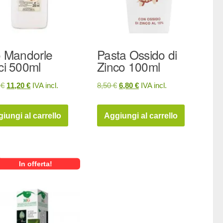
o Mandorle
Pasta Ossido di
ci 500ml
Zinco 100ml
Il
Il
Il
Il
0
€
11,20
€
IVA incl.
8,50
€
6,80
€
IVA incl.
prezzo
prezzo
prezzo
prezzo
originale
attuale
originale
attuale
iungi al carrello
Aggiungi al carrello
era:
è:
era:
è:
14,00 €.
11,20 €.
8,50 €.
6,80 €.
In offerta!