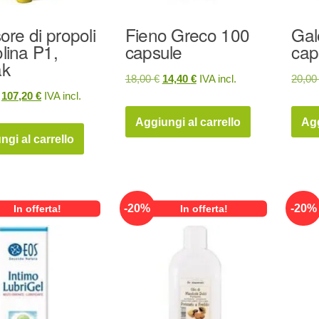
ore di propoli
Fieno Greco 100
Gal
lina P1,
capsule
cap
ak
Il
Il
18,00
€
14,40
€
IVA incl.
20,0
Il
Il
107,20
€
IVA incl.
prezzo
prezzo
prezzo
prezzo
originale
attuale
Aggiungi al carrello
Agg
originale
attuale
era:
è:
ngi al carrello
era:
è:
18,00 €.
14,40 €.
134,00 €.
107,20 €.
-
20
%
-
20
%
In offerta!
In offerta!