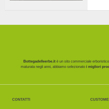
Bottegadelleerbe.it
è un sito commerciale erboristico p
maturata negli anni, abbiamo selezionato
i migliori pro
CONTATTI
CUSTOME