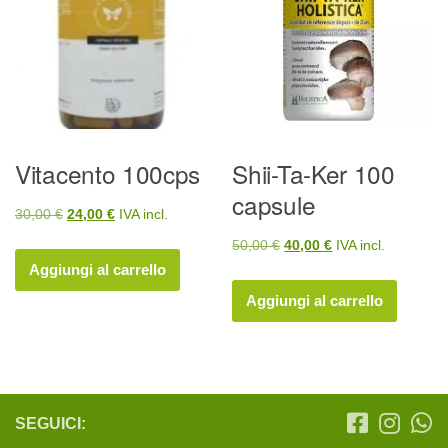
Vitacento 100cps
Shii-Ta-Ker 100
capsule
Il
Il
30,00
€
24,00
€
IVA incl.
prezzo
prezzo
Il
Il
50,00
€
40,00
€
IVA incl.
originale
attuale
Aggiungi al carrello
prezzo
prezzo
era:
è:
originale
attuale
Aggiungi al carrello
30,00 €.
24,00 €.
era:
è:
50,00 €.
40,00 €.
SEGUICI: