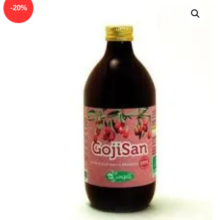
In offerta!
-
20
%