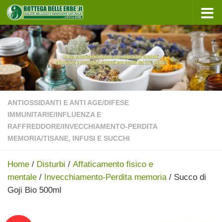
Sotto il contenuto
ANTIOSSIDANTI E ANTI AGE
/
DIFESE
IMMUNITARIE
/
INFLUENZA E
RAFFREDDORE
/
INVECCHIAMENTO-PERDITA
MEMORIA
/
TISANE, INFUSI E SUCCHI
Home
/
Disturbi
/
Affaticamento fisico e
mentale
/
Invecchiamento-Perdita memoria
/ Succo di
Goji Bio 500ml