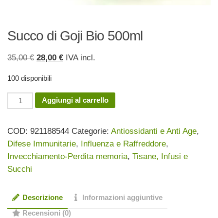
Succo di Goji Bio 500ml
Il
Il
35,00
€
28,00
€
IVA incl.
prezzo
prezzo
100 disponibili
originale
attuale
era:
è:
Succo
Aggiungi al carrello
35,00 €.
28,00 €.
di
Goji
COD:
921188544
Categorie:
Antiossidanti e Anti Age
,
Bio
Difese Immunitarie
,
Influenza e Raffreddore
,
500ml
Invecchiamento-Perdita memoria
,
Tisane, Infusi e
quantità
Succhi
Descrizione
Informazioni aggiuntive
Recensioni (0)