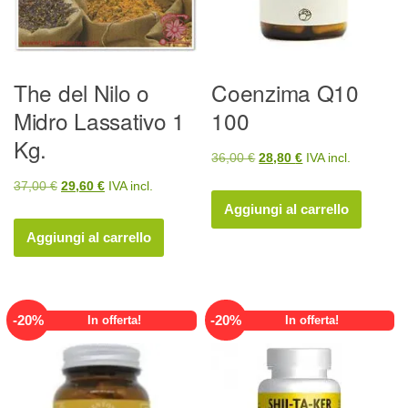
The del Nilo o
Coenzima Q10
Midro Lassativo 1
100
Kg.
Il
Il
36,00
€
28,80
€
IVA incl.
prezzo
prezzo
Il
Il
37,00
€
29,60
€
IVA incl.
originale
attuale
Aggiungi al carrello
prezzo
prezzo
era:
è:
originale
attuale
Aggiungi al carrello
36,00 €.
28,80 €.
era:
è:
37,00 €.
29,60 €.
-
20
%
-
20
%
In offerta!
In offerta!