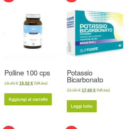
Polline 100 cps
Potassio
Bicarbonato
Il
Il
19,40
€
15,52
€
IVA incl.
Il
Il
22,00
€
17,60
€
IVA incl.
prezzo
prezzo
prezzo
prezzo
originale
attuale
Aggiungi al carrello
originale
attuale
era:
è:
Leggi tutto
era:
è:
19,40 €.
15,52 €.
22,00 €.
17,60 €.