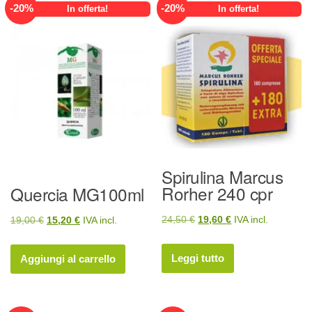
-
20
%
-
20
%
In offerta!
In offerta!
Spirulina Marcus
Rorher 240 cpr
Quercia MG100ml
Il
Il
24,50
€
19,60
€
IVA incl.
Il
Il
19,00
€
15,20
€
IVA incl.
prezzo
prezzo
prezzo
prezzo
originale
attuale
originale
attuale
Leggi tutto
Aggiungi al carrello
era:
è:
era:
è:
24,50 €.
19,60 €.
19,00 €.
15,20 €.