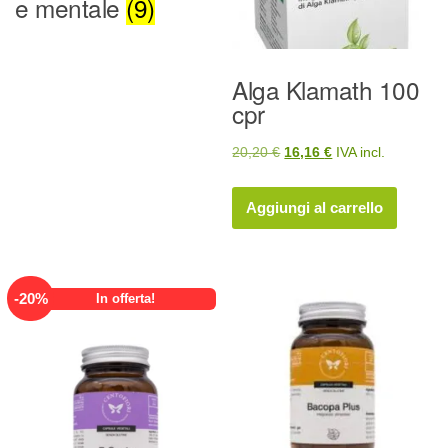
e mentale
(9)
Alga Klamath 100
cpr
Il
Il
20,20
€
16,16
€
IVA incl.
prezzo
prezzo
originale
attuale
Aggiungi al carrello
era:
è:
20,20 €.
16,16 €.
-
20
%
In offerta!