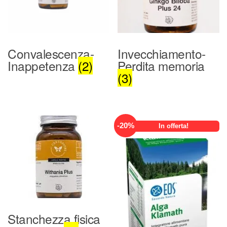
Convalescenza-
Invecchiamento-
Inappetenza
(2)
Perdita memoria
(3)
-
20
%
In offerta!
Stanchezza fisica