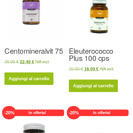
Centomineralvit 75
Eleuterococco
Plus 100 cps
Il
Il
28,00
€
22,40
€
IVA incl.
Il
Il
20,00
€
16,00
€
IVA incl.
prezzo
prezzo
prezzo
prezzo
originale
attuale
Aggiungi al carrello
originale
attuale
era:
è:
Aggiungi al carrello
era:
è:
28,00 €.
22,40 €.
20,00 €.
16,00 €.
-
20
%
-
20
%
In offerta!
In offerta!