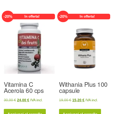
35,00 €.
28,00 €.
-
20
%
-
20
%
In offerta!
In offerta!
Vitamina C
Withania Plus 100
Acerola 60 cps
capsule
Il
Il
Il
Il
30,00
€
24,00
€
IVA incl.
19,00
€
15,20
€
IVA incl.
prezzo
prezzo
prezzo
prezzo
originale
attuale
originale
attuale