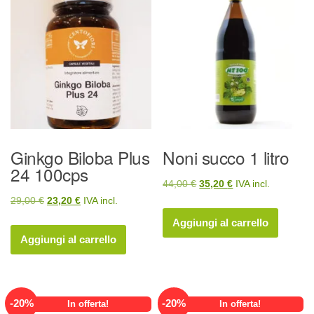
Ginkgo Biloba Plus
Noni succo 1 litro
24 100cps
Il
Il
44,00
€
35,20
€
IVA incl.
Il
Il
29,00
€
23,20
€
IVA incl.
prezzo
prezzo
prezzo
prezzo
originale
attuale
Aggiungi al carrello
originale
attuale
era:
è:
Aggiungi al carrello
era:
è:
44,00 €.
35,20 €.
29,00 €.
23,20 €.
-
20
%
-
20
%
In offerta!
In offerta!