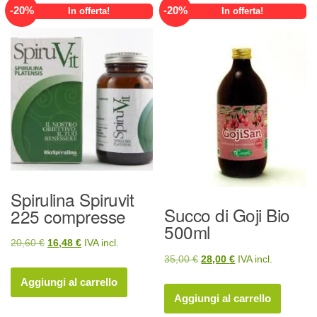
-
20
%
-
20
%
In offerta!
In offerta!
Spirulina Spiruvit
Succo di Goji Bio
225 compresse
500ml
Il
Il
20,60
€
16,48
€
IVA incl.
Il
Il
35,00
€
28,00
€
IVA incl.
prezzo
prezzo
prezzo
prezzo
originale
attuale
Aggiungi al carrello
originale
attuale
era:
è:
Aggiungi al carrello
era:
è:
20,60 €.
16,48 €.