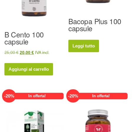
Bacopa Plus 100
capsule
B Cento 100
capsule
Leggi tutto
Il
Il
25,00
€
20,00
€
IVA incl.
prezzo
prezzo
originale
attuale
Aggiungi al carrello
era:
è:
25,00 €.
20,00 €.
-
20
%
-
20
%
In offerta!
In offerta!