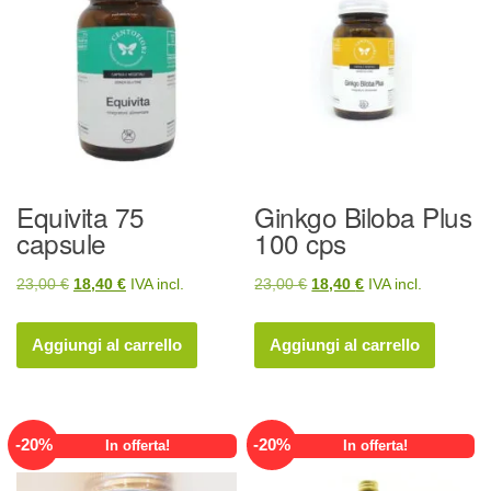
Equivita 75
Ginkgo Biloba Plus
capsule
100 cps
Il
Il
Il
Il
23,00
€
18,40
€
IVA incl.
23,00
€
18,40
€
IVA incl.
prezzo
prezzo
prezzo
prezzo
originale
attuale
originale
attuale
Aggiungi al carrello
Aggiungi al carrello
era:
è:
era:
è:
23,00 €.
18,40 €.
23,00 €.
18,40 €.
-
20
%
-
20
%
In offerta!
In offerta!