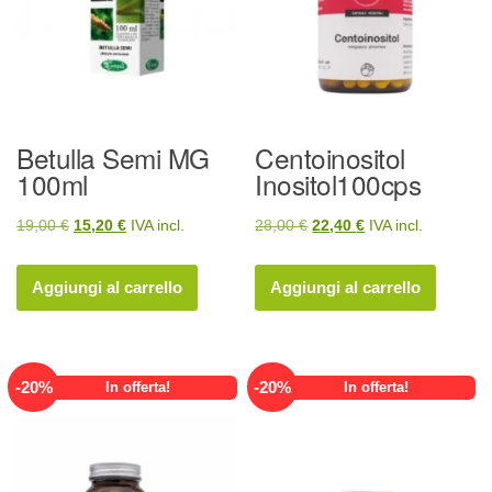
Betulla Semi MG
Centoinositol
100ml
Inositol100cps
Il
Il
Il
Il
19,00
€
15,20
€
IVA incl.
28,00
€
22,40
€
IVA incl.
prezzo
prezzo
prezzo
prezzo
originale
attuale
originale
attuale
Aggiungi al carrello
Aggiungi al carrello
era:
è:
era:
è:
19,00 €.
15,20 €.
28,00 €.
22,40 €.
-
20
%
-
20
%
In offerta!
In offerta!