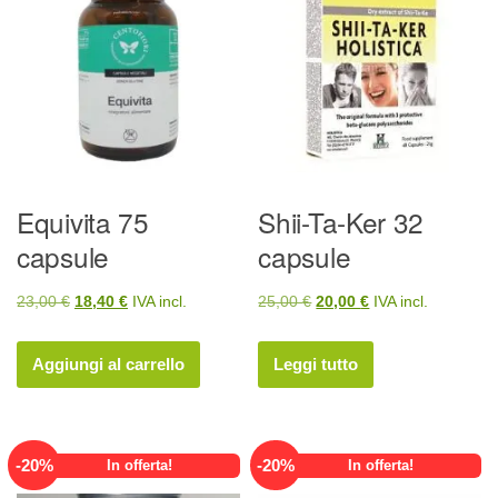
Equivita 75
Shii-Ta-Ker 32
capsule
capsule
Il
Il
Il
Il
23,00
€
18,40
€
IVA incl.
25,00
€
20,00
€
IVA incl.
prezzo
prezzo
prezzo
prezzo
originale
attuale
originale
attuale
Aggiungi al carrello
Leggi tutto
era:
è:
era:
è:
23,00 €.
18,40 €.
25,00 €.
20,00 €.
-
20
%
-
20
%
In offerta!
In offerta!