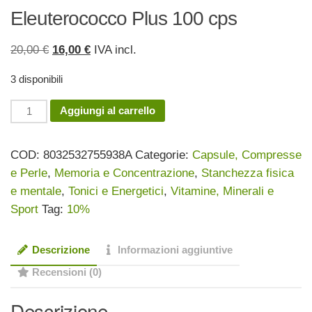
Eleuterococco Plus 100 cps
Il
Il
20,00
€
16,00
€
IVA incl.
prezzo
prezzo
3 disponibili
originale
attuale
era:
è:
Eleuterococco
Aggiungi al carrello
20,00 €.
16,00 €.
Plus
100
COD:
8032532755938A
Categorie:
Capsule, Compresse
cps
e Perle
,
Memoria e Concentrazione
,
Stanchezza fisica
quantità
e mentale
,
Tonici e Energetici
,
Vitamine, Minerali e
Sport
Tag:
10%
Descrizione
Informazioni aggiuntive
Recensioni (0)
Descrizione