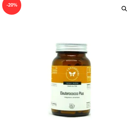
In offerta!
-
20
%