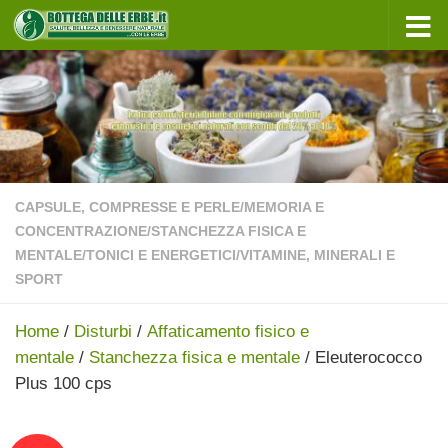
Sotto il contenuto
CAPSULE, COMPRESSE E PERLE
/
MEMORIA E
CONCENTRAZIONE
/
STANCHEZZA FISICA E
MENTALE
/
TONICI E ENERGETICI
/
VITAMINE, MINERALI E
SPORT
Home
/
Disturbi
/
Affaticamento fisico e
mentale
/
Stanchezza fisica e mentale
/ Eleuterococco
Plus 100 cps