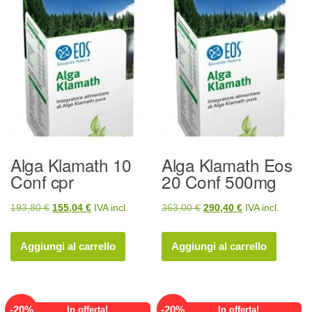
Alga Klamath 10
Alga Klamath Eos
Conf cpr
20 Conf 500mg
Il
Il
Il
Il
193,80
€
155,04
€
IVA incl.
363,00
€
290,40
€
IVA incl.
prezzo
prezzo
prezzo
prezzo
originale
attuale
originale
attuale
Aggiungi al carrello
Aggiungi al carrello
era:
è:
era:
è:
193,80 €.
155,04 €.
363,00 €.
290,40 €.
-
20
%
-
20
%
In offerta!
In offerta!