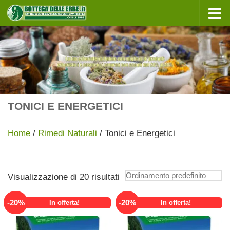
Sotto il contenuto
TONICI E ENERGETICI
Home
/
Rimedi Naturali
/ Tonici e Energetici
Visualizzazione di 20 risultati
-
20
%
-
20
%
In offerta!
In offerta!