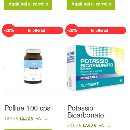
originale
attuale
originale
attuale
Aggiungi al carrello
Aggiungi al carrello
era:
è:
era:
è:
18,00 €.
14,40 €.
32,00 €.
25,60 €.
-
20
%
-
20
%
In offerta!
In offerta!
Polline 100 cps
Potassio
Bicarbonato
Il
Il
19,40
€
15,52
€
IVA incl.
Il
Il
22,00
€
17,60
€
IVA incl.
prezzo
prezzo