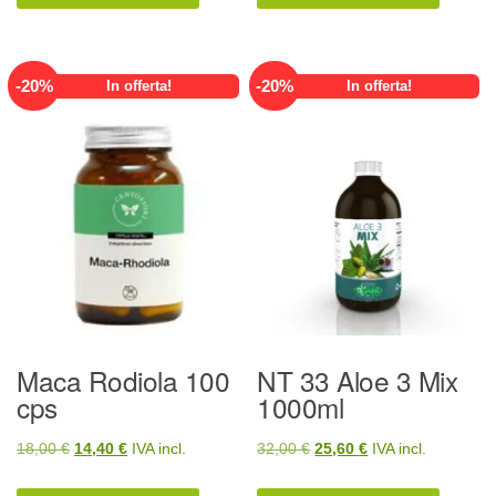
era:
è:
era:
è:
30,00 €.
24,00 €.
19,00 €.
15,20 €.
-
20
%
-
20
%
In offerta!
In offerta!
Maca Rodiola 100
NT 33 Aloe 3 Mix
cps
1000ml
Il
Il
Il
Il
18,00
€
14,40
€
IVA incl.
32,00
€
25,60
€
IVA incl.
prezzo
prezzo
prezzo
prezzo