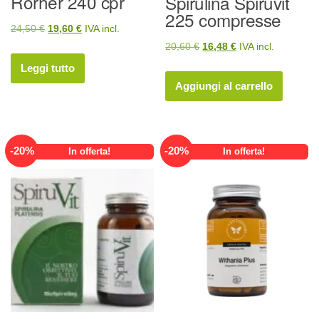
Rorher 240 cpr
Spirulina Spiruvit
225 compresse
Il
Il
24,50
€
19,60
€
IVA incl.
Il
Il
prezzo
prezzo
20,60
€
16,48
€
IVA incl.
prezzo
prezzo
originale
attuale
Leggi tutto
originale
attuale
era:
è:
Aggiungi al carrello
era:
è:
24,50 €.
19,60 €.
20,60 €.
16,48 €.
-
20
%
-
20
%
In offerta!
In offerta!