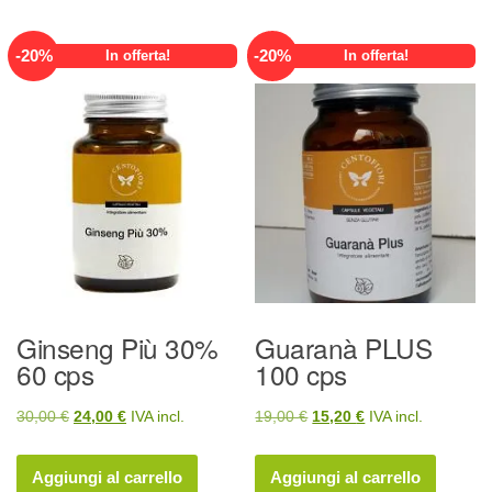
23,00 €.
18,40 €.
18,00 €.
14,40 €.
-
20
%
-
20
%
In offerta!
In offerta!
Ginseng Più 30%
Guaranà PLUS
60 cps
100 cps
Il
Il
Il
Il
30,00
€
24,00
€
IVA incl.
19,00
€
15,20
€
IVA incl.
prezzo
prezzo
prezzo
prezzo
originale
attuale
originale
attuale
Aggiungi al carrello
Aggiungi al carrello