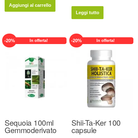
prezzo
prezzo
originale
attuale
Aggiungi al carrello
originale
attuale
era:
è:
Leggi tutto
era:
è:
19,40 €.
15,52 €.
22,00 €.
17,60 €.
-
20
%
-
20
%
In offerta!
In offerta!
Sequoia 100ml
Shii-Ta-Ker 100
Gemmoderivato
capsule