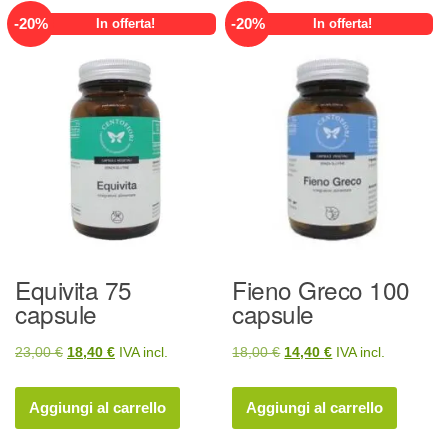
-
20
%
-
20
%
In offerta!
In offerta!
Equivita 75
Fieno Greco 100
capsule
capsule
Il
Il
Il
Il
23,00
€
18,40
€
IVA incl.
18,00
€
14,40
€
IVA incl.
prezzo
prezzo
prezzo
prezzo
originale
attuale
originale
attuale
Aggiungi al carrello
Aggiungi al carrello
era:
è:
era:
è: