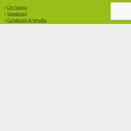
›
Chi Siamo
›
Spedizioni
›
Condizioni di Vendita
›
Normativa Privacy
›
Cookie Policy
›
Giornale del Benessere
Copyright © 2015 - 2026 Bottega delle Erbe - P.IVA:
06774090630 -
Privacy
Optimized by Seraphinite Accelerator
Turns on site high speed to be attractive for people and search engines.