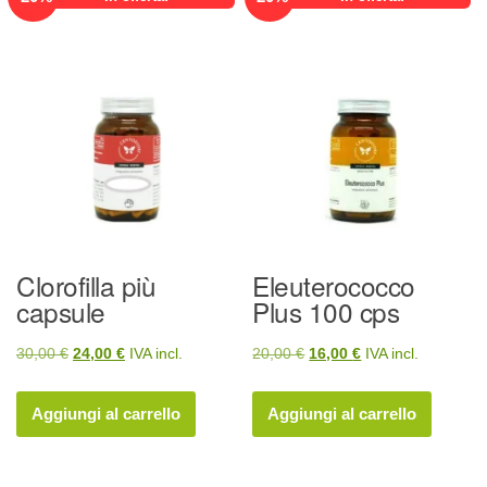
Clorofilla più
Eleuterococco
capsule
Plus 100 cps
Il
Il
Il
Il
30,00
€
24,00
€
IVA incl.
20,00
€
16,00
€
IVA incl.
prezzo
prezzo
prezzo
prezzo
originale
attuale
originale
attuale
Aggiungi al carrello
Aggiungi al carrello
era:
è:
era:
è:
30,00 €.
24,00 €.
20,00 €.
16,00 €.