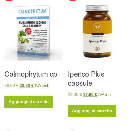
Calmophytum cp
Iperico Plus
capsule
Il
Il
26,00
€
20,80
€
IVA incl.
prezzo
prezzo
Il
Il
22,00
€
17,60
€
IVA incl.
originale
attuale
Aggiungi al carrello
prezzo
prezzo
era:
è:
originale
attuale
Aggiungi al carrello
26,00 €.
20,80 €.
era:
è:
22,00 €.
17,60 €.