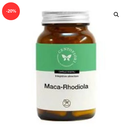
In offerta!
-
20
%