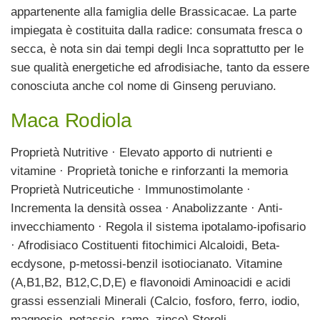
appartenente alla famiglia delle Brassicacae. La parte
impiegata è costituita dalla radice: consumata fresca o
secca, è nota sin dai tempi degli Inca soprattutto per le
sue qualità energetiche ed afrodisiache, tanto da essere
conosciuta anche col nome di Ginseng peruviano.
Maca Rodiola
Proprietà Nutritive · Elevato apporto di nutrienti e
vitamine · Proprietà toniche e rinforzanti la memoria
Proprietà Nutriceutiche · Immunostimolante ·
Incrementa la densità ossea · Anabolizzante · Anti-
invecchiamento · Regola il sistema ipotalamo-ipofisario
· Afrodisiaco Costituenti fitochimici Alcaloidi, Beta-
ecdysone, p-metossi-benzil isotiocianato. Vitamine
(A,B1,B2, B12,C,D,E) e flavonoidi Aminoacidi e acidi
grassi essenziali Minerali (Calcio, fosforo, ferro, iodio,
magnesio, potassio, rame, zinco) Steroli