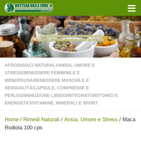
Sotto il contenuto
AFRODISIACI NATURALI
/
ANSIA, UMORE E
STRESS
/
BENESSERE FEMMINILE E
MENOPAUSA
/
BENESSERE MASCHILE E
SESSUALITÀ
/
CAPSULE, COMPRESSE E
PERLE
/
DIMINUZIONE LIBIDO
/
INTEGRATORI
/
TONICI E
ENERGETICI
/
VITAMINE, MINERALI E SPORT
Home
/
Rimedi Naturali
/
Ansia, Umore e Stress
/ Maca
Rodiola 100 cps