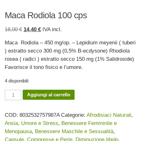
Maca Rodiola 100 cps
Il
Il
18,00
€
14,40
€
IVA incl.
prezzo
prezzo
Maca Rodiola – 450 mg/op. – Lepidium meyenii ( tuberi
originale
attuale
) estratto secco 300 mg (0,5% B-ecdysone) Rhodiola
era:
è:
rosea ( radici ) estratto secco 150 mg (1% Salidroside)
18,00 €.
14,40 €.
Favorisce il tono fisico e l’umore.
4 disponibili
Maca
Aggiungi al carrello
Rodiola
100
COD:
8032532757987A
Categorie:
Afrodisiaci Naturali
,
cps
Ansia, Umore e Stress
,
Benessere Femminile e
quantità
Menopausa
,
Benessere Maschile e Sessualità
,
Capsule, Compresse e Perle
,
Diminuzione libido
,