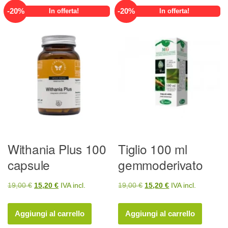
-
20
%
-
20
%
In offerta!
In offerta!
Withania Plus 100
Tiglio 100 ml
capsule
gemmoderivato
Il
Il
Il
Il
19,00
€
15,20
€
IVA incl.
19,00
€
15,20
€
IVA incl.
prezzo
prezzo
prezzo
prezzo
originale
attuale
originale
attuale
Aggiungi al carrello
Aggiungi al carrello
era:
è:
era:
è: