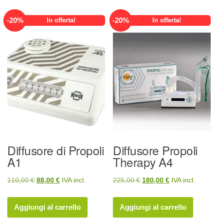
-
20
%
-
20
%
In offerta!
In offerta!
Diffusore di Propoli
Diffusore Propoli
A1
Therapy A4
Il
Il
Il
Il
110,00
€
88,00
€
IVA incl.
225,00
€
180,00
€
IVA incl.
prezzo
prezzo
prezzo
prezzo
originale
attuale
originale
attuale
Aggiungi al carrello
Aggiungi al carrello
era:
è:
era:
è: