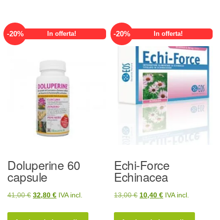
110,00 €.
88,00 €.
225,00 €.
180,00 €.
-
20
%
-
20
%
In offerta!
In offerta!
Doluperine 60
Echi-Force
capsule
Echinacea
Il
Il
Il
Il
41,00
€
32,80
€
IVA incl.
13,00
€
10,40
€
IVA incl.
prezzo
prezzo
prezzo
prezzo
originale
attuale
originale
attuale