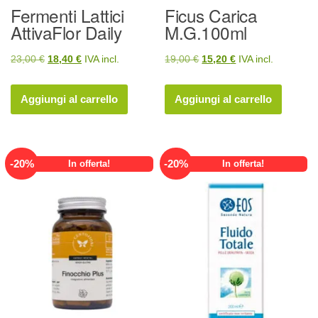
Fermenti Lattici
Ficus Carica
AttivaFlor Daily
M.G.100ml
Il
Il
Il
Il
23,00
€
18,40
€
IVA incl.
19,00
€
15,20
€
IVA incl.
prezzo
prezzo
prezzo
prezzo
originale
attuale
originale
attuale
Aggiungi al carrello
Aggiungi al carrello
era:
è:
era:
è:
23,00 €.
18,40 €.
19,00 €.
15,20 €.
-
20
%
-
20
%
In offerta!
In offerta!