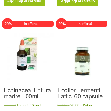
Aggiungi al carrello
Aggiungi al carrello
era:
è:
era:
è:
41,00 €.
32,80 €.
13,00 €.
10,40 €.
-
20
%
-
20
%
In offerta!
In offerta!
Echinacea Tintura
Ecoflor Fermenti
madre 100ml
Lattici 60 capsule
Il
Il
Il
Il
20,00
€
16,00
€
IVA incl.
25,00
€
20,00
€
IVA incl.