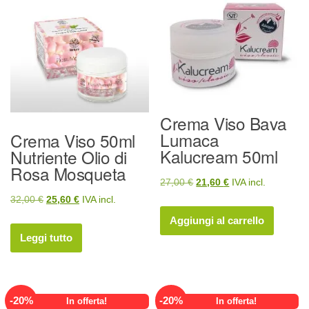
Crema Viso Bava
Lumaca
Crema Viso 50ml
Kalucream 50ml
Nutriente Olio di
Rosa Mosqueta
Il
Il
27,00
€
21,60
€
IVA incl.
Il
Il
32,00
€
25,60
€
IVA incl.
prezzo
prezzo
prezzo
prezzo
originale
attuale
Aggiungi al carrello
originale
attuale
era:
è:
Leggi tutto
era:
è:
27,00 €.
21,60 €.
32,00 €.
25,60 €.
-
20
%
-
20
%
In offerta!
In offerta!