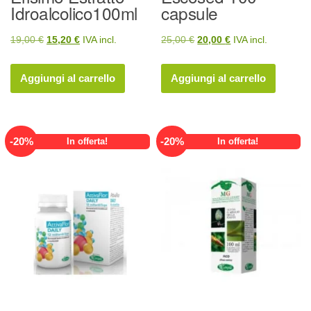
Idroalcolico100ml
capsule
Il
Il
Il
Il
19,00
€
15,20
€
IVA incl.
25,00
€
20,00
€
IVA incl.
prezzo
prezzo
prezzo
prezzo
originale
attuale
originale
attuale
Aggiungi al carrello
Aggiungi al carrello
era:
è:
era:
è:
19,00 €.
15,20 €.
25,00 €.
20,00 €.
-
20
%
-
20
%
In offerta!
In offerta!