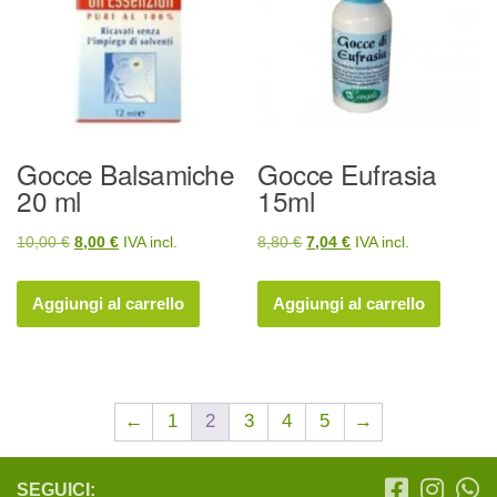
Gocce Balsamiche
Gocce Eufrasia
20 ml
15ml
Il
Il
Il
Il
10,00
€
8,00
€
IVA incl.
8,80
€
7,04
€
IVA incl.
prezzo
prezzo
prezzo
prezzo
originale
attuale
originale
attuale
Aggiungi al carrello
Aggiungi al carrello
era:
è:
era:
è:
10,00 €.
8,00 €.
8,80 €.
7,04 €.
←
1
2
3
4
5
→
SEGUICI: