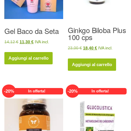
Ginkgo Biloba Plus
Gel Baco da Seta
100 cps
Il
Il
14,12
€
11,30
€
IVA incl.
Il
Il
23,00
€
18,40
€
IVA incl.
prezzo
prezzo
prezzo
prezzo
originale
attuale
Aggiungi al carrello
originale
attuale
Aggiungi al carrello
era:
è:
era:
è:
14,12 €.
11,30 €.
23,00 €.
18,40 €.
-
20
%
-
20
%
In offerta!
In offerta!