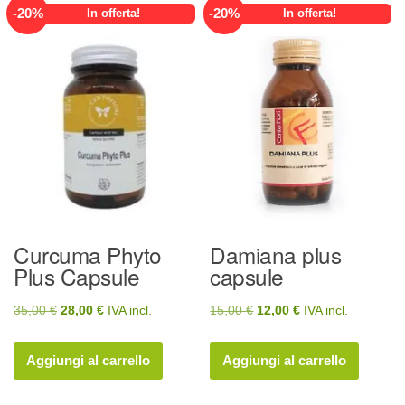
-
20
%
-
20
%
In offerta!
In offerta!
Curcuma Phyto
Damiana plus
Plus Capsule
capsule
Il
Il
Il
Il
35,00
€
28,00
€
IVA incl.
15,00
€
12,00
€
IVA incl.
prezzo
prezzo
prezzo
prezzo
originale
attuale
originale
attuale
Aggiungi al carrello
Aggiungi al carrello
era:
è:
era:
è:
35,00 €.
28,00 €.
15,00 €.
12,00 €.