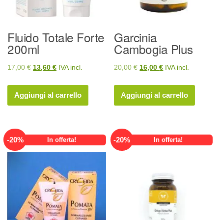
Fluido Totale Forte
Garcinia
200ml
Cambogia Plus
Il
Il
Il
Il
17,00
€
13,60
€
IVA incl.
20,00
€
16,00
€
IVA incl.
prezzo
prezzo
prezzo
prezzo
originale
attuale
originale
attuale
Aggiungi al carrello
Aggiungi al carrello
era:
è:
era:
è:
17,00 €.
13,60 €.
20,00 €.
16,00 €.
-
20
%
-
20
%
In offerta!
In offerta!