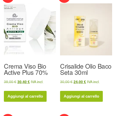
Crema Viso Bio
Crisalide Olio Baco
Active Plus 70%
Seta 30ml
Il
Il
Il
Il
38,00
€
30,40
€
IVA incl.
30,00
€
24,00
€
IVA incl.
prezzo
prezzo
prezzo
prezzo
originale
attuale
originale
attuale
Aggiungi al carrello
Aggiungi al carrello
era:
è:
era:
è:
38,00 €.
30,40 €.
30,00 €.
24,00 €.