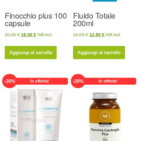
Finocchio plus 100
Fluido Totale
capsule
200ml
Il
Il
Il
Il
20,00
€
16,00
€
IVA incl.
16,00
€
12,80
€
IVA incl.
prezzo
prezzo
prezzo
prezzo
originale
attuale
originale
attuale
Aggiungi al carrello
Aggiungi al carrello
era:
è:
era:
è:
20,00 €.
16,00 €.
16,00 €.
12,80 €.
-
20
%
-
20
%
In offerta!
In offerta!