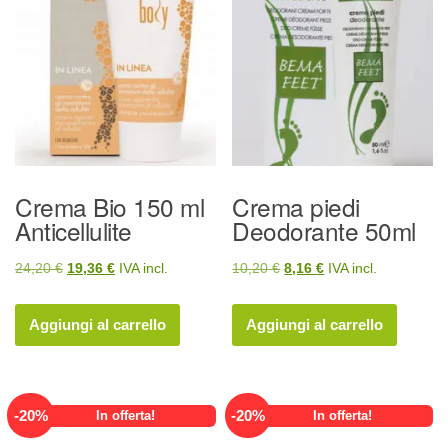
Crema Bio 150 ml
Crema piedi
Anticellulite
Deodorante 50ml
Il
Il
Il
Il
24,20
€
19,36
€
IVA incl.
10,20
€
8,16
€
IVA incl.
prezzo
prezzo
prezzo
prezzo
originale
attuale
originale
attuale
Aggiungi al carrello
Aggiungi al carrello
era:
è:
era:
è:
24,20 €.
19,36 €.
10,20 €.
8,16 €.
-
20
%
-
20
%
In offerta!
In offerta!