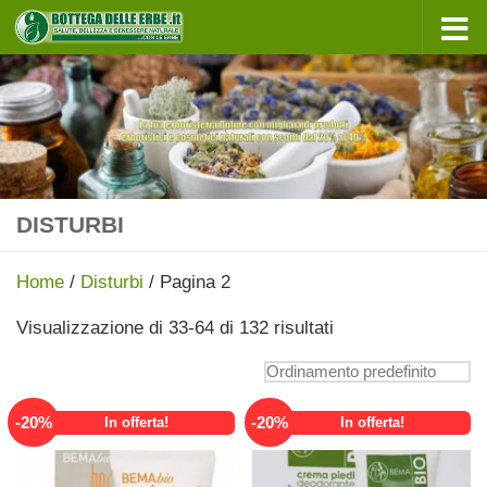
Sotto il contenuto
DISTURBI
Home
/
Disturbi
/ Pagina 2
Visualizzazione di 33-64 di 132 risultati
-
20
%
-
20
%
In offerta!
In offerta!