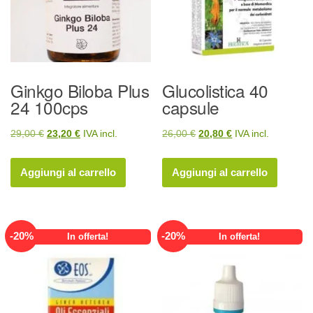
Ginkgo Biloba Plus
Glucolistica 40
24 100cps
capsule
Il
Il
Il
Il
29,00
€
23,20
€
IVA incl.
26,00
€
20,80
€
IVA incl.
prezzo
prezzo
prezzo
prezzo
originale
attuale
originale
attuale
Aggiungi al carrello
Aggiungi al carrello
era:
è:
era:
è:
29,00 €.
23,20 €.
26,00 €.
20,80 €.
-
20
%
-
20
%
In offerta!
In offerta!