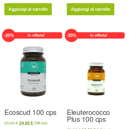
prezzo
prezzo
prezzo
prezzo
originale
attuale
originale
attuale
Aggiungi al carrello
Aggiungi al carrello
era:
è:
era:
è:
20,00 €.
16,00 €.
25,00 €.
20,00 €.
-
20
%
-
20
%
In offerta!
In offerta!
Ecoscud 100 cps
Eleuterococco
Plus 100 cps
Il
Il
30,00
€
24,00
€
IVA incl.