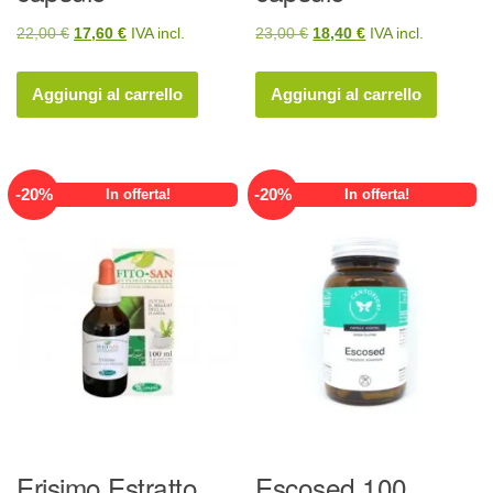
Il
Il
Il
Il
22,00
€
17,60
€
IVA incl.
23,00
€
18,40
€
IVA incl.
prezzo
prezzo
prezzo
prezzo
originale
attuale
originale
attuale
Aggiungi al carrello
Aggiungi al carrello
era:
è:
era:
è:
22,00 €.
17,60 €.
23,00 €.
18,40 €.
-
20
%
-
20
%
In offerta!
In offerta!
Erisimo Estratto
Escosed 100